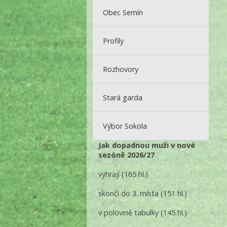
Obec Semín
Profily
Rozhovory
Stará garda
Výbor Sokola
Jak dopadnou muži v nové
sezóně 2026/27
vyhrají
(165 hl.)
skončí do 3. místa
(151 hl.)
v polovině tabulky
(145 hl.)