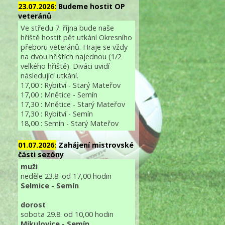
23.07.2026:
Budeme hostit OP
veteránů
Ve středu 7. října bude naše
hřiště hostit pět utkání Okresního
přeboru veteránů. Hraje se vždy
na dvou hřištích najednou (1/2
velkého hřiště). Diváci uvidí
následující utkání.
17,00 : Rybitví - Starý Mateřov
17,00 : Mnětice - Semín
17,30 : Mnětice - Starý Mateřov
17,30 : Rybitví - Semín
18,00 : Semín - Starý Mateřov
01.07.2026:
Zahájení mistrovské
části sezóny
muži
neděle 23.8. od 17,00 hodin
Selmice - Semín
dorost
sobota 29.8. od 10,00 hodin
Mikulovice - Semín