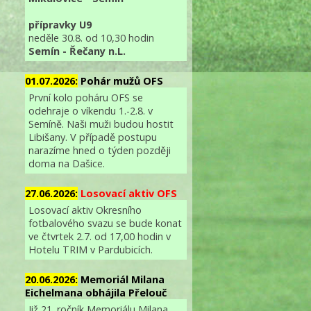
přípravky U9
neděle 30.8. od 10,30 hodin
Semín - Řečany n.L.
01.07.2026:
Pohár mužů OFS
První kolo poháru OFS se
odehraje o víkendu 1.-2.8. v
Semíně. Naši muži budou hostit
Libišany. V případě postupu
narazíme hned o týden později
doma na Dašice.
27.06.2026:
Losovací aktiv OFS
Losovací aktiv Okresního
fotbalového svazu se bude konat
ve čtvrtek 2.7. od 17,00 hodin v
Hotelu TRIM v Pardubicích.
20.06.2026:
Memoriál Milana
Eichelmana obhájila Přelouč
Již 21. ročník Memoriálu Milana