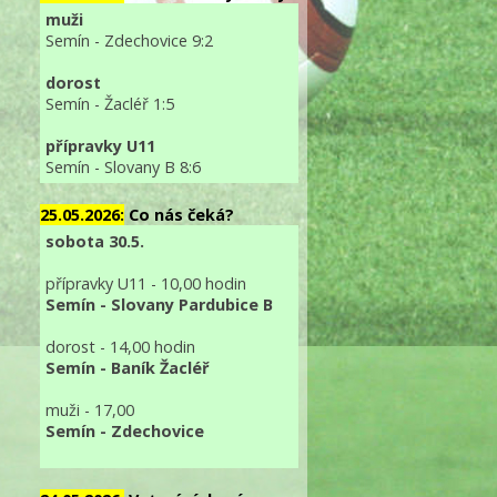
muži
Semín - Zdechovice 9:2
dorost
Semín - Žacléř 1:5
přípravky U11
Semín - Slovany B 8:6
25.05.2026:
Co nás čeká?
sobota 30.5.
přípravky U11 - 10,00 hodin
Semín - Slovany Pardubice B
dorost - 14,00 hodin
Semín - Baník Žacléř
muži - 17,00
Semín - Zdechovice