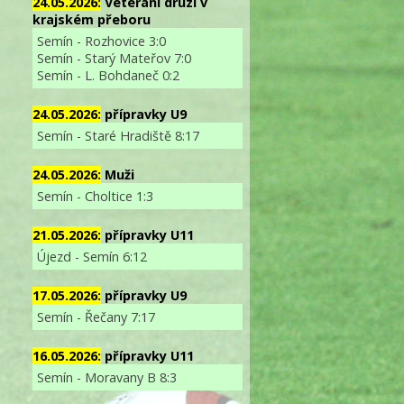
24.05.2026:
Veterání druzí v
krajském přeboru
Semín - Rozhovice 3:0
Semín - Starý Mateřov 7:0
Semín - L. Bohdaneč 0:2
24.05.2026:
přípravky U9
Semín - Staré Hradiště 8:17
24.05.2026:
Muži
Semín - Choltice 1:3
21.05.2026:
přípravky U11
Újezd - Semín 6:12
17.05.2026:
přípravky U9
Semín - Řečany 7:17
16.05.2026:
přípravky U11
Semín - Moravany B 8:3