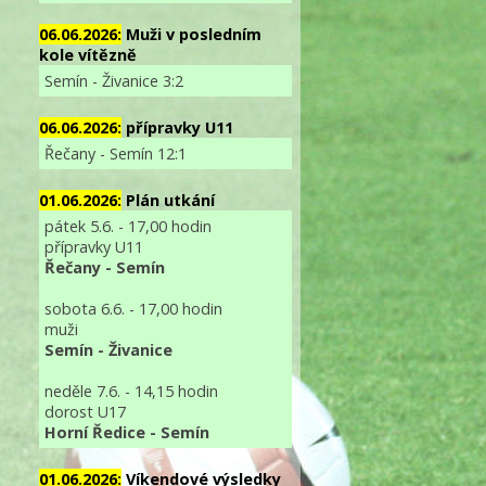
06.06.2026:
Muži v posledním
kole vítězně
Semín - Živanice 3:2
06.06.2026:
přípravky U11
Řečany - Semín 12:1
01.06.2026:
Plán utkání
pátek 5.6. - 17,00 hodin
přípravky U11
Řečany - Semín
sobota 6.6. - 17,00 hodin
muži
Semín - Živanice
neděle 7.6. - 14,15 hodin
dorost U17
Horní Ředice - Semín
01.06.2026:
Víkendové výsledky