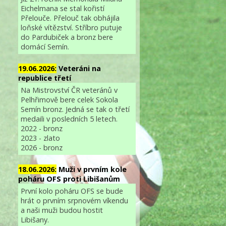
Eichelmana se stal kořistí
Přelouče. Přelouč tak obhájila
loňské vítězství. Stříbro putuje
do Pardubiček a bronz bere
domácí Semín.
19.06.2026:
Veteráni na
republice třetí
Na Mistrovství ČR veteránů v
Pelhřimově bere celek Sokola
Semín bronz. Jedná se tak o třetí
medaili v posledních 5 letech.
2022 - bronz
2023 - zlato
2026 - bronz
18.06.2026:
Muži v prvním kole
poháru OFS proti Libišanům
První kolo poháru OFS se bude
hrát o prvním srpnovém víkendu
a naši muži budou hostit
Libišany.