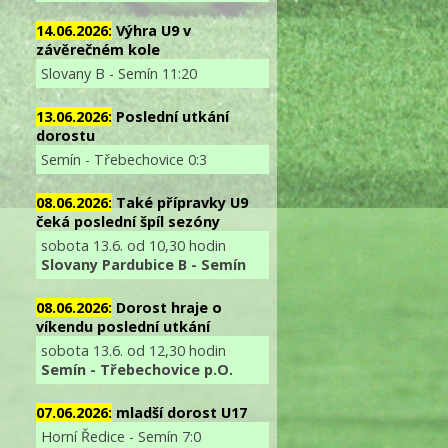
14.06.2026:
Výhra U9 v
závěrečném kole
Slovany B - Semín 11:20
13.06.2026:
Poslední utkání
dorostu
Semín - Třebechovice 0:3
08.06.2026:
Také přípravky U9
čeká poslední špíl sezóny
sobota 13.6. od 10,30 hodin
Slovany Pardubice B - Semín
08.06.2026:
Dorost hraje o
víkendu poslední utkání
sobota 13.6. od 12,30 hodin
Semín - Třebechovice p.O.
07.06.2026:
mladší dorost U17
Horní Ředice - Semín 7:0