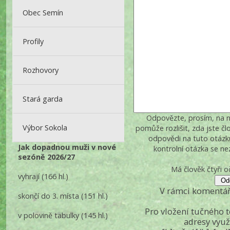
Obec Semín
Profily
Rozhovory
Stará garda
Odpovězte, prosím, na ná
Výbor Sokola
pomůže rozlišit, zda jste č
odpovědi na tuto otázk
Jak dopadnou muži v nové
kontrolní otázka se n
sezóně 2026/27
Má člověk čtyři o
vyhrají
(166 hl.)
V rámci komentář
skončí do 3. místa
(151 hl.)
Pro vložení tučného 
v polovině tabulky
(145 hl.)
adresy využ