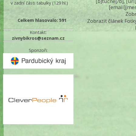
[b]tučné[/b], [ur
v zadní části tabulky
(129 hl.)
[email]jme
Zobr
Celkem hlasovalo: 591
Zobrazit článek Fotk
Kontakt:
zivnybikros@seznam.cz
Sponzoři: