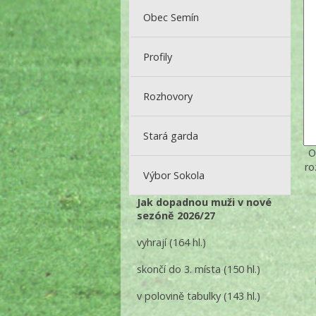
Obec Semín
Profily
Rozhovory
Stará garda
O
ro
Výbor Sokola
Jak dopadnou muži v nové
sezóně 2026/27
vyhrají
(164 hl.)
skončí do 3. místa
(150 hl.)
v polovině tabulky
(143 hl.)