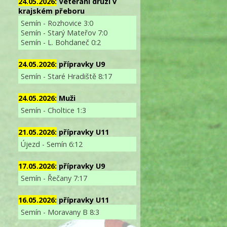
24.05.2026:
Veterání druzí v
krajském přeboru
Semín - Rozhovice 3:0
Semín - Starý Mateřov 7:0
Semín - L. Bohdaneč 0:2
24.05.2026:
přípravky U9
Semín - Staré Hradiště 8:17
24.05.2026:
Muži
Semín - Choltice 1:3
21.05.2026:
přípravky U11
Újezd - Semín 6:12
17.05.2026:
přípravky U9
Semín - Řečany 7:17
16.05.2026:
přípravky U11
Semín - Moravany B 8:3