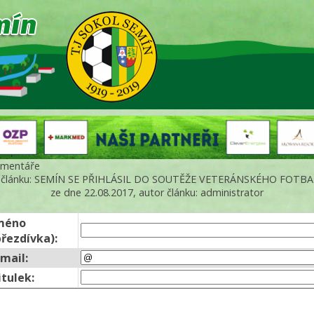
mentáře
 článku: SEMÍN SE PŘIHLÁSIL DO SOUTĚŽE VETERÁNSKÉHO FOTB
ze dne 22.08.2017, autor článku: administrator
méno
přezdívka):
-mail:
itulek: