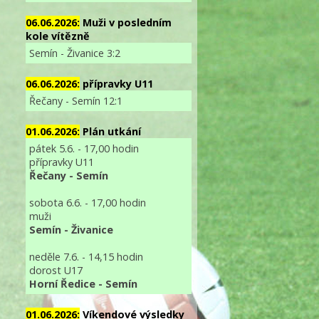
06.06.2026:
Muži v posledním
kole vítězně
Semín - Živanice 3:2
06.06.2026:
přípravky U11
Řečany - Semín 12:1
01.06.2026:
Plán utkání
pátek 5.6. - 17,00 hodin
přípravky U11
Řečany - Semín
sobota 6.6. - 17,00 hodin
muži
Semín - Živanice
neděle 7.6. - 14,15 hodin
dorost U17
Horní Ředice - Semín
01.06.2026:
Víkendové výsledky