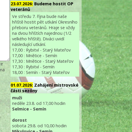
23.07.2026:
Budeme hostit OP
veteránů
Ve středu 7. října bude naše
hřiště hostit pět utkání Okresního
přeboru veteránů. Hraje se vždy
na dvou hřištích najednou (1/2
velkého hřiště). Diváci uvidí
následující utkání.
17,00 : Rybitví - Starý Mateřov
17,00 : Mnětice - Semín
17,30 : Mnětice - Starý Mateřov
že
17,30 : Rybitví - Semín
 na
18,00 : Semín - Starý Mateřov
01.07.2026:
Zahájení mistrovské
části sezóny
muži
neděle 23.8. od 17,00 hodin
Selmice - Semín
e
dorost
sobota 29.8. od 10,00 hodin
Mikulovice - Semín