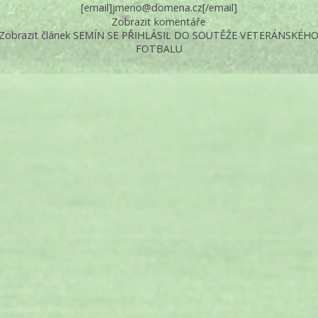
[email]jmeno@domena.cz[/email]
Zobrazit komentáře
Zobrazit článek SEMÍN SE PŘIHLÁSIL DO SOUTĚŽE VETERÁNSKÉH
FOTBALU