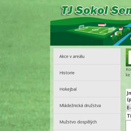
Akce v areálu
Ko
Historie
ke
Hokejbal
J
(
Mládežnická družstva
E
T
Mužstvo dospělých