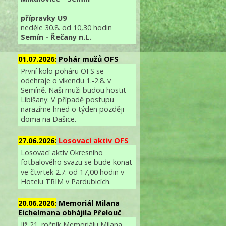
přípravky U9
O
neděle 30.8. od 10,30 hodin
Semín - Řečany n.L.
01.07.2026:
Pohár mužů OFS
První kolo poháru OFS se
odehraje o víkendu 1.-2.8. v
Semíně. Naši muži budou hostit
Libišany. V případě postupu
narazíme hned o týden později
doma na Dašice.
27.06.2026:
Losovací aktiv OFS
Losovací aktiv Okresního
fotbalového svazu se bude konat
ve čtvrtek 2.7. od 17,00 hodin v
Hotelu TRIM v Pardubicích.
20.06.2026:
Memoriál Milana
Eichelmana obhájila Přelouč
Již 21. ročník Memoriálu Milana