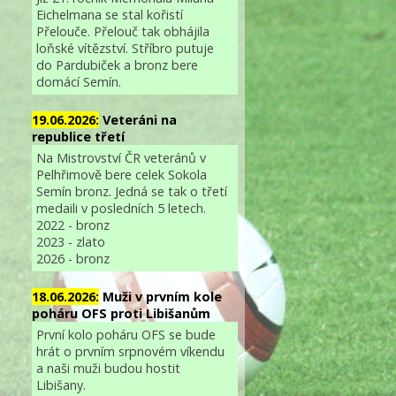
Eichelmana se stal kořistí
Přelouče. Přelouč tak obhájila
loňské vítězství. Stříbro putuje
do Pardubiček a bronz bere
domácí Semín.
19.06.2026:
Veteráni na
republice třetí
Na Mistrovství ČR veteránů v
Pelhřimově bere celek Sokola
Semín bronz. Jedná se tak o třetí
medaili v posledních 5 letech.
2022 - bronz
2023 - zlato
2026 - bronz
18.06.2026:
Muži v prvním kole
poháru OFS proti Libišanům
První kolo poháru OFS se bude
hrát o prvním srpnovém víkendu
a naši muži budou hostit
Libišany.