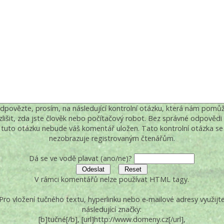
dpovězte, prosím, na následující kontrolní otázku, která nám pomů
zlišit, zda jste člověk nebo počítačový robot. Bez správné odpovědi
tuto otázku nebude váš komentář uložen. Tato kontrolní otázka se
nezobrazuje registrovaným čtenářům.
Dá se ve vodě plavat (ano/ne)?
V rámci komentářů nelze používat HTML tagy.
Pro vložení tučného textu, hyperlinku nebo e-mailové adresy využijt
následující značky:
[b]tučné[/b], [url]http://www.domeny.cz[/url],