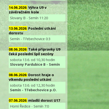
14.06.2026:
Výhra U9 v
závěrečném kole
Slovany B - Semín 11:20
13.06.2026:
Poslední utkání
dorostu
Semín - Třebechovice 0:3
08.06.2026:
Také přípravky U9
čeká poslední špíl sezóny
sobota 13.6. od 10,30 hodin
Slovany Pardubice B - Semín
08.06.2026:
Dorost hraje o
víkendu poslední utkání
sobota 13.6. od 12,30 hodin
Semín - Třebechovice p.O.
07.06.2026:
mladší dorost U17
Horní Ředice - Semín 7:0