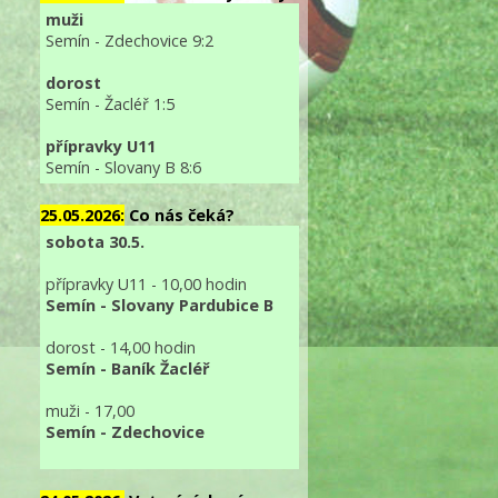
muži
Semín - Zdechovice 9:2
dorost
Semín - Žacléř 1:5
přípravky U11
Semín - Slovany B 8:6
25.05.2026:
Co nás čeká?
sobota 30.5.
přípravky U11 - 10,00 hodin
Semín - Slovany Pardubice B
dorost - 14,00 hodin
Semín - Baník Žacléř
muži - 17,00
Semín - Zdechovice