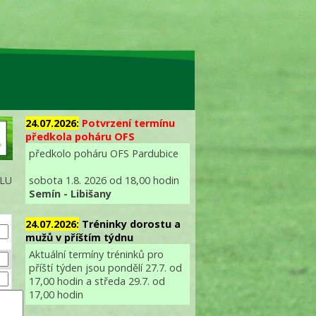
24.07.2026:
Potvrzení termínu
předkola poháru OFS
předkolo poháru OFS Pardubice
sobota 1.8. 2026 od 18,00 hodin
ALU
Semín - Libišany
24.07.2026:
Tréninky dorostu a
mužů v příštím týdnu
Aktuální termíny tréninků pro
příští týden jsou pondělí 27.7. od
17,00 hodin a středa 29.7. od
17,00 hodin