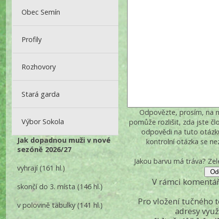
Obec Semín
Profily
Rozhovory
Stará garda
Odpovězte, prosím, na ná
Výbor Sokola
pomůže rozlišit, zda jste č
odpovědi na tuto otázk
Jak dopadnou muži v nové
kontrolní otázka se n
sezóně 2026/27
Jakou barvu má tráva? Z
vyhrají
(161 hl.)
V rámci komentář
skončí do 3. místa
(146 hl.)
Pro vložení tučného 
v polovině tabulky
(141 hl.)
adresy využ