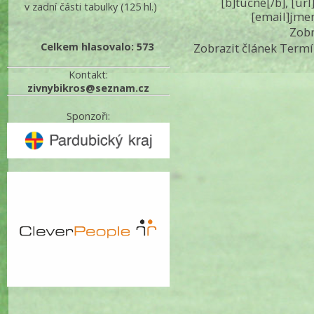
[b]tučné[/b], [ur
v zadní části tabulky
(125 hl.)
[email]jme
Zobr
Celkem hlasovalo: 573
Zobrazit článek Termí
Kontakt:
zivnybikros@seznam.cz
Sponzoři: