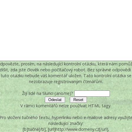
dpovězte, prosím, na následující kontrolní otázku, která nám pomů
zlišit, zda jste člověk nebo počítačový robot. Bez správné odpovědi
tuto otázku nebude váš komentář uložen. Tato kontrolní otázka se
nezobrazuje registrovaným čtenářům.
Žijí lidé na Slunci (ano/ne)?
V rámci komentářů nelze používat HTML tagy.
Pro vložení tučného textu, hyperlinku nebo e-mailové adresy využijt
následující značky:
[b]tučné[/b], [url]http://www.domeny.cz[/url],