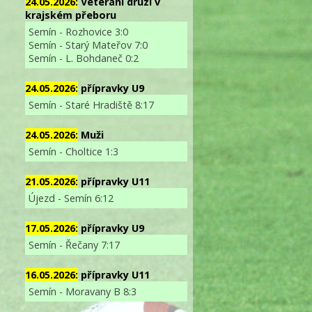
24.05.2026:
Veterání druzí v
krajském přeboru
Semín - Rozhovice 3:0
Semín - Starý Mateřov 7:0
Semín - L. Bohdaneč 0:2
24.05.2026:
přípravky U9
Semín - Staré Hradiště 8:17
24.05.2026:
Muži
Semín - Choltice 1:3
21.05.2026:
přípravky U11
Újezd - Semín 6:12
17.05.2026:
přípravky U9
Semín - Řečany 7:17
16.05.2026:
přípravky U11
Semín - Moravany B 8:3