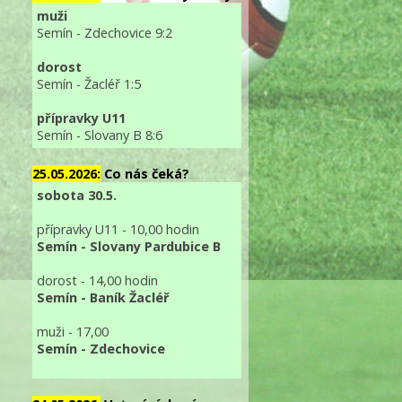
muži
Semín - Zdechovice 9:2
dorost
Semín - Žacléř 1:5
přípravky U11
Semín - Slovany B 8:6
25.05.2026:
Co nás čeká?
sobota 30.5.
přípravky U11 - 10,00 hodin
Semín - Slovany Pardubice B
dorost - 14,00 hodin
Semín - Baník Žacléř
muži - 17,00
Semín - Zdechovice