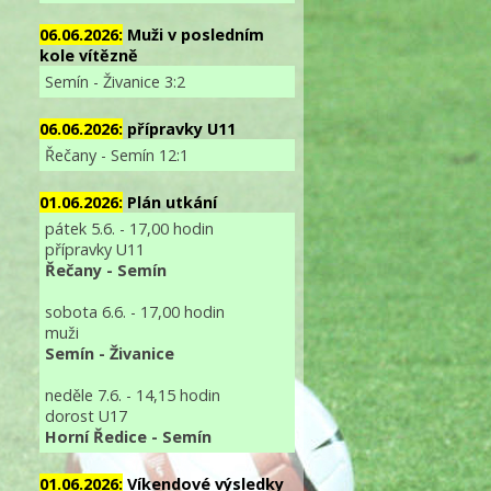
06.06.2026:
Muži v posledním
kole vítězně
Semín - Živanice 3:2
06.06.2026:
přípravky U11
Řečany - Semín 12:1
01.06.2026:
Plán utkání
pátek 5.6. - 17,00 hodin
přípravky U11
Řečany - Semín
sobota 6.6. - 17,00 hodin
muži
Semín - Živanice
neděle 7.6. - 14,15 hodin
dorost U17
Horní Ředice - Semín
01.06.2026:
Víkendové výsledky