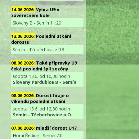
14.06.2026:
Výhra U9 v
závěrečném kole
Slovany B - Semín 11:20
13.06.2026:
Poslední utkání
dorostu
Semín - Třebechovice 0:3
08.06.2026:
Také přípravky U9
čeká poslední špíl sezóny
sobota 13.6. od 10,30 hodin
Slovany Pardubice B - Semín
08.06.2026:
Dorost hraje o
víkendu poslední utkání
sobota 13.6. od 12,30 hodin
Semín - Třebechovice p.O.
07.06.2026:
mladší dorost U17
Horní Ředice - Semín 7:0