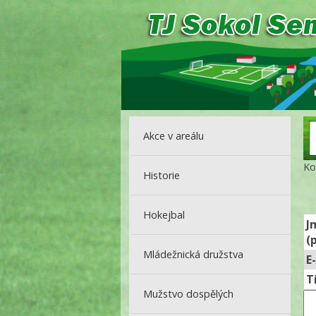
Akce v areálu
Ko
Historie
Hokejbal
J
(
Mládežnická družstva
E
T
Mužstvo dospělých