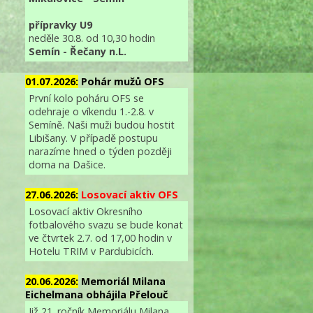
přípravky U9
neděle 30.8. od 10,30 hodin
Semín - Řečany n.L.
01.07.2026:
Pohár mužů OFS
První kolo poháru OFS se
odehraje o víkendu 1.-2.8. v
Semíně. Naši muži budou hostit
Libišany. V případě postupu
narazíme hned o týden později
doma na Dašice.
27.06.2026:
Losovací aktiv OFS
Losovací aktiv Okresního
fotbalového svazu se bude konat
ve čtvrtek 2.7. od 17,00 hodin v
Hotelu TRIM v Pardubicích.
20.06.2026:
Memoriál Milana
Eichelmana obhájila Přelouč
Již 21. ročník Memoriálu Milana