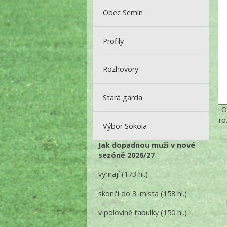
Obec Semín
Profily
Rozhovory
Stará garda
O
ro
Výbor Sokola
Jak dopadnou muži v nové
sezóně 2026/27
vyhrají
(173 hl.)
skončí do 3. místa
(158 hl.)
v polovině tabulky
(150 hl.)