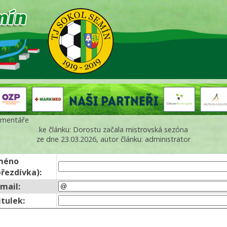
mentáře
ke článku: Dorostu začala mistrovská sezóna
ze dne 23.03.2026, autor článku: administrator
méno
přezdívka):
-mail:
itulek: