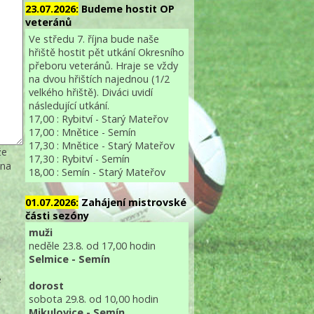
23.07.2026:
Budeme hostit OP
veteránů
Ve středu 7. října bude naše
hřiště hostit pět utkání Okresního
přeboru veteránů. Hraje se vždy
na dvou hřištích najednou (1/2
velkého hřiště). Diváci uvidí
následující utkání.
17,00 : Rybitví - Starý Mateřov
17,00 : Mnětice - Semín
17,30 : Mnětice - Starý Mateřov
že
17,30 : Rybitví - Semín
 na
18,00 : Semín - Starý Mateřov
01.07.2026:
Zahájení mistrovské
části sezóny
muži
neděle 23.8. od 17,00 hodin
Selmice - Semín
e
dorost
sobota 29.8. od 10,00 hodin
Mikulovice - Semín