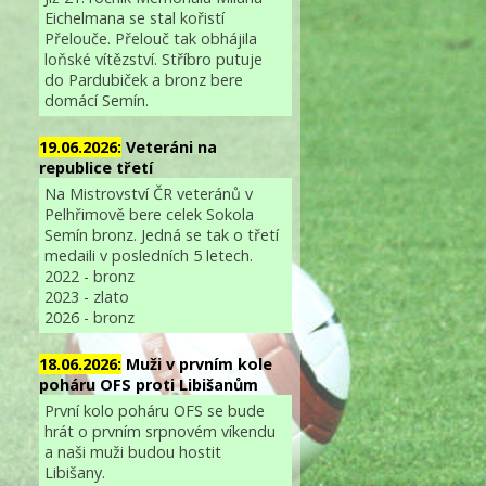
Eichelmana se stal kořistí
Přelouče. Přelouč tak obhájila
loňské vítězství. Stříbro putuje
do Pardubiček a bronz bere
domácí Semín.
19.06.2026:
Veteráni na
republice třetí
Na Mistrovství ČR veteránů v
Pelhřimově bere celek Sokola
Semín bronz. Jedná se tak o třetí
medaili v posledních 5 letech.
2022 - bronz
2023 - zlato
2026 - bronz
18.06.2026:
Muži v prvním kole
poháru OFS proti Libišanům
První kolo poháru OFS se bude
hrát o prvním srpnovém víkendu
a naši muži budou hostit
Libišany.