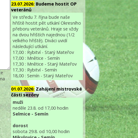
23.07.2026:
Budeme hostit OP
veteránů
Ve středu 7. října bude naše
hřiště hostit pět utkání Okresního
přeboru veteránů. Hraje se vždy
na dvou hřištích najednou (1/2
velkého hřiště). Diváci uvidí
následující utkání.
17,00 : Rybitví - Starý Mateřov
17,00 : Mnětice - Semín
17,30 : Mnětice - Starý Mateřov
17,30 : Rybitví - Semín
že
18,00 : Semín - Starý Mateřov
 na
01.07.2026:
Zahájení mistrovské
části sezóny
muži
neděle 23.8. od 17,00 hodin
Selmice - Semín
dorost
e
sobota 29.8. od 10,00 hodin
Mikulovice - Semín