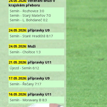
24.05.2026:
Veterání druzí v
krajském přeboru
Semín - Rozhovice 3:0
Semín - Starý Mateřov 7:0
Semín - L. Bohdaneč 0:2
24.05.2026:
přípravky U9
Semín - Staré Hradiště 8:17
24.05.2026:
Muži
Semín - Choltice 1:3
21.05.2026:
přípravky U11
Újezd - Semín 6:12
17.05.2026:
přípravky U9
Semín - Řečany 7:17
16.05.2026:
přípravky U11
Semín - Moravany B 8:3