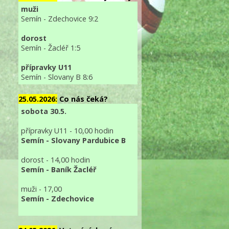
muži
Semín - Zdechovice 9:2
dorost
Semín - Žacléř 1:5
přípravky U11
Semín - Slovany B 8:6
25.05.2026:
Co nás čeká?
sobota 30.5.
přípravky U11 - 10,00 hodin
Semín - Slovany Pardubice B
dorost - 14,00 hodin
Semín - Baník Žacléř
muži - 17,00
Semín - Zdechovice