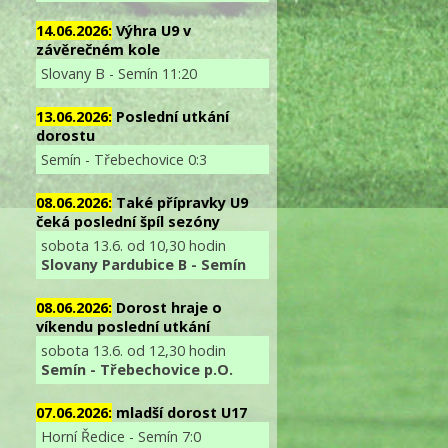
14.06.2026:
Výhra U9 v
závěrečném kole
Slovany B - Semín 11:20
13.06.2026:
Poslední utkání
dorostu
Semín - Třebechovice 0:3
08.06.2026:
Také přípravky U9
čeká poslední špíl sezóny
sobota 13.6. od 10,30 hodin
Slovany Pardubice B - Semín
08.06.2026:
Dorost hraje o
víkendu poslední utkání
sobota 13.6. od 12,30 hodin
Semín - Třebechovice p.O.
07.06.2026:
mladší dorost U17
Horní Ředice - Semín 7:0