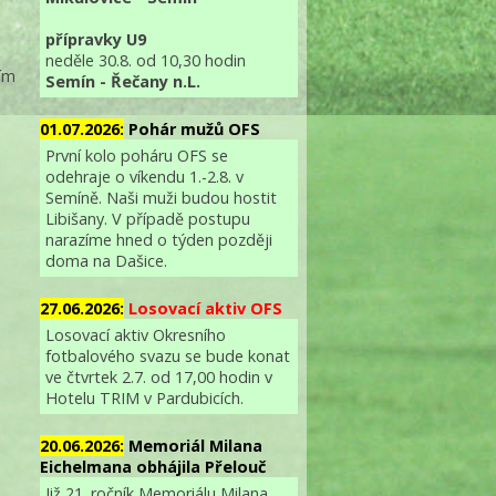
přípravky U9
neděle 30.8. od 10,30 hodin
ním
Semín - Řečany n.L.
01.07.2026:
Pohár mužů OFS
První kolo poháru OFS se
odehraje o víkendu 1.-2.8. v
Semíně. Naši muži budou hostit
Libišany. V případě postupu
narazíme hned o týden později
doma na Dašice.
27.06.2026:
Losovací aktiv OFS
Losovací aktiv Okresního
fotbalového svazu se bude konat
ve čtvrtek 2.7. od 17,00 hodin v
Hotelu TRIM v Pardubicích.
20.06.2026:
Memoriál Milana
Eichelmana obhájila Přelouč
Již 21. ročník Memoriálu Milana