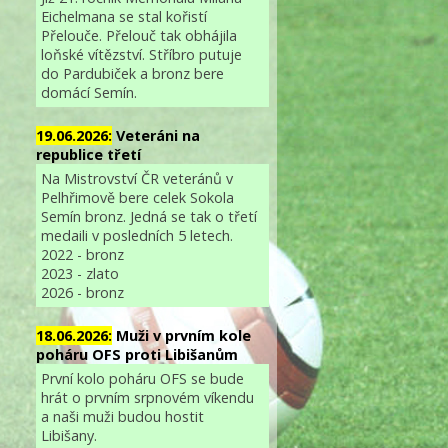
Eichelmana se stal kořistí
Přelouče. Přelouč tak obhájila
loňské vítězství. Stříbro putuje
do Pardubiček a bronz bere
domácí Semín.
19.06.2026:
Veteráni na
republice třetí
Na Mistrovství ČR veteránů v
Pelhřimově bere celek Sokola
Semín bronz. Jedná se tak o třetí
medaili v posledních 5 letech.
2022 - bronz
2023 - zlato
2026 - bronz
18.06.2026:
Muži v prvním kole
poháru OFS proti Libišanům
První kolo poháru OFS se bude
hrát o prvním srpnovém víkendu
a naši muži budou hostit
Libišany.