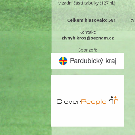
v zadní části tabulky
(127 hl.)
Celkem hlasovalo: 581
Zo
Kontakt:
zivnybikros@seznam.cz
Sponzoři: