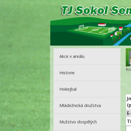
Akce v areálu
Ko
Historie
Hokejbal
J
(
Mládežnická družstva
E
T
Mužstvo dospělých