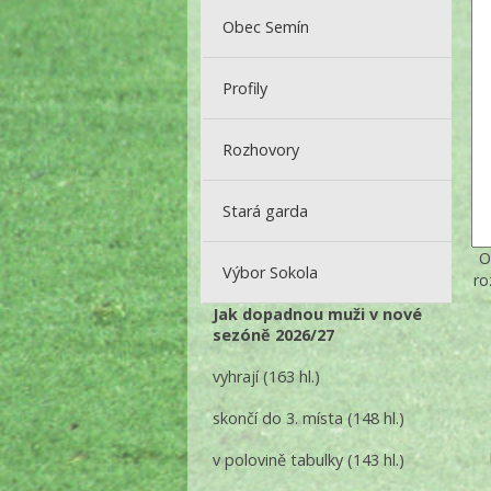
Obec Semín
Profily
Rozhovory
Stará garda
O
Výbor Sokola
ro
Jak dopadnou muži v nové
sezóně 2026/27
vyhrají
(163 hl.)
skončí do 3. místa
(148 hl.)
v polovině tabulky
(143 hl.)