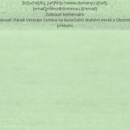
[b]tučné[/b], [url]http://www.domeny.cz[/url],
[email]jmeno@domena.cz[/email]
Zobrazit komentáře
brazit článek Veteráni Semína na konečném druhém místě v Okres
přeboru