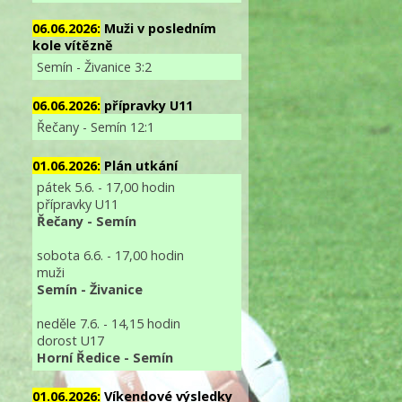
06.06.2026:
Muži v posledním
kole vítězně
Semín - Živanice 3:2
06.06.2026:
přípravky U11
Řečany - Semín 12:1
01.06.2026:
Plán utkání
pátek 5.6. - 17,00 hodin
přípravky U11
Řečany - Semín
sobota 6.6. - 17,00 hodin
muži
Semín - Živanice
neděle 7.6. - 14,15 hodin
dorost U17
Horní Ředice - Semín
01.06.2026:
Víkendové výsledky