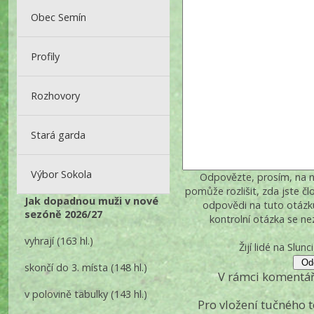
Obec Semín
Profily
Rozhovory
Stará garda
Výbor Sokola
Odpovězte, prosím, na ná
pomůže rozlišit, zda jste č
Jak dopadnou muži v nové
odpovědi na tuto otázk
sezóně 2026/27
kontrolní otázka se n
vyhrají
(163 hl.)
Žijí lidé na Slun
skončí do 3. místa
(148 hl.)
V rámci komentář
v polovině tabulky
(143 hl.)
Pro vložení tučného 