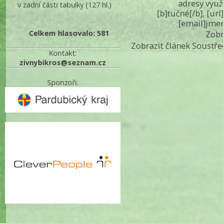
adresy využ
v zadní části tabulky
(127 hl.)
[b]tučné[/b], [ur
[email]jme
Celkem hlasovalo: 581
Zobr
Zobrazit článek Soustř
Kontakt:
zivnybikros@seznam.cz
Sponzoři: