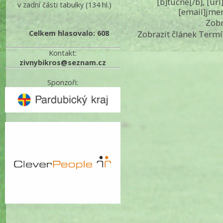
[b]tučné[/b], [ur
v zadní části tabulky
(134 hl.)
[email]jme
Zobr
Celkem hlasovalo: 608
Zobrazit článek Termí
Kontakt:
zivnybikros@seznam.cz
Sponzoři: