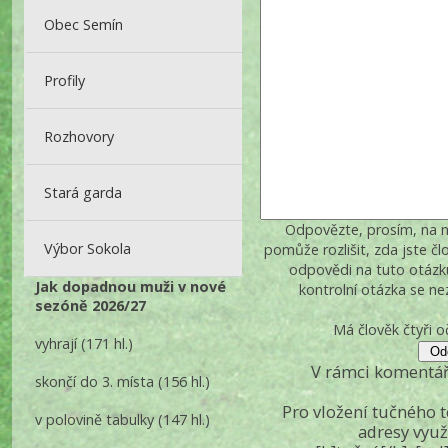
Obec Semín
Profily
Rozhovory
Stará garda
Odpovězte, prosím, na ná
Výbor Sokola
pomůže rozlišit, zda jste č
odpovědi na tuto otázk
Jak dopadnou muži v nové
kontrolní otázka se n
sezóně 2026/27
Má člověk čtyři o
vyhrají
(171 hl.)
V rámci komentář
skončí do 3. místa
(156 hl.)
Pro vložení tučného 
v polovině tabulky
(147 hl.)
adresy využ