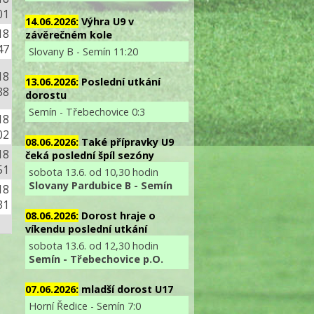
01
14.06.2026:
Výhra U9 v
18
závěrečném kole
47
Slovany B - Semín 11:20
18
13.06.2026:
Poslední utkání
38
dorostu
Semín - Třebechovice 0:3
18
02
08.06.2026:
Také přípravky U9
18
čeká poslední špíl sezóny
51
sobota 13.6. od 10,30 hodin
Slovany Pardubice B - Semín
18
31
08.06.2026:
Dorost hraje o
víkendu poslední utkání
sobota 13.6. od 12,30 hodin
O
Semín - Třebechovice p.O.
07.06.2026:
mladší dorost U17
Horní Ředice - Semín 7:0