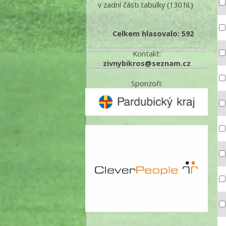
v zadní části tabulky
(130 hl.)
Celkem hlasovalo: 592
Kontakt:
zivnybikros@seznam.cz
Sponzoři: