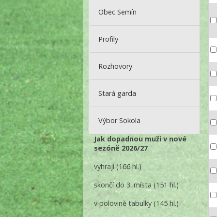
Obec Semín
Profily
Rozhovory
Stará garda
Výbor Sokola
Jak dopadnou muži v nové
sezóně 2026/27
vyhrají
(166 hl.)
skončí do 3. místa
(151 hl.)
v polovině tabulky
(145 hl.)