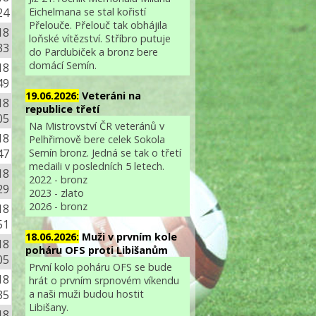
Eichelmana se stal kořistí
24
Přelouče. Přelouč tak obhájila
18
loňské vítězství. Stříbro putuje
33
do Pardubiček a bronz bere
domácí Semín.
18
49
19.06.2026:
Veteráni na
18
republice třetí
05
Na Mistrovství ČR veteránů v
18
Pelhřimově bere celek Sokola
Semín bronz. Jedná se tak o třetí
47
medaili v posledních 5 letech.
18
2022 - bronz
29
2023 - zlato
2026 - bronz
18
51
18.06.2026:
Muži v prvním kole
18
poháru OFS proti Libišanům
05
První kolo poháru OFS se bude
18
hrát o prvním srpnovém víkendu
a naši muži budou hostit
35
Libišany.
18