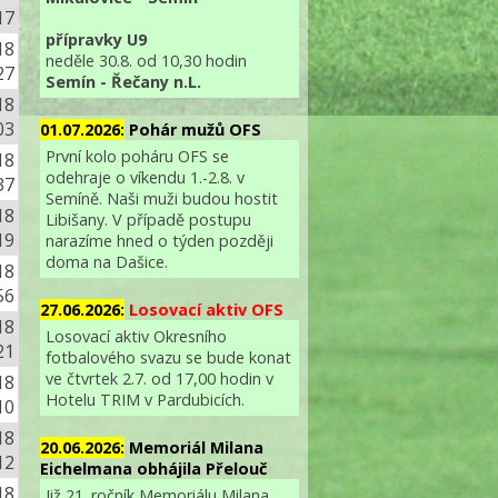
17
přípravky U9
18
neděle 30.8. od 10,30 hodin
27
Semín - Řečany n.L.
18
03
01.07.2026:
Pohár mužů OFS
První kolo poháru OFS se
18
odehraje o víkendu 1.-2.8. v
37
Semíně. Naši muži budou hostit
18
Libišany. V případě postupu
19
narazíme hned o týden později
doma na Dašice.
18
56
27.06.2026:
Losovací aktiv OFS
18
Losovací aktiv Okresního
21
fotbalového svazu se bude konat
ve čtvrtek 2.7. od 17,00 hodin v
18
Hotelu TRIM v Pardubicích.
10
18
20.06.2026:
Memoriál Milana
12
Eichelmana obhájila Přelouč
18
Již 21. ročník Memoriálu Milana