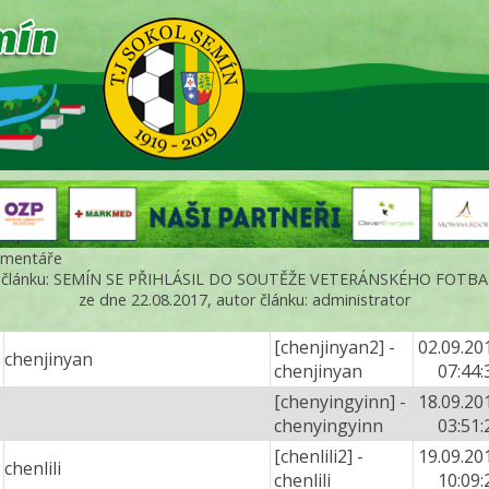
mentáře
 článku: SEMÍN SE PŘIHLÁSIL DO SOUTĚŽE VETERÁNSKÉHO FOTB
ze dne 22.08.2017, autor článku: administrator
[chenjinyan2] -
02.09.20
chenjinyan
chenjinyan
07:44:
[chenyingyinn] -
18.09.20
chenyingyinn
03:51:
[chenlili2] -
19.09.20
chenlili
chenlili
10:09: