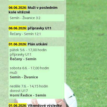
06.06.2026:
Muži v posledním
kole vítězně
Semín - Živanice 3:2
06.06.2026:
přípravky U11
Řečany - Semín 12:1
01.06.2026:
Plán utkání
pátek 5.6. - 17,00 hodin
přípravky U11
Řečany - Semín
sobota 6.6. - 17,00 hodin
muži
Semín - Živanice
neděle 7.6. - 14,15 hodin
dorost U17
Horní Ředice - Semín
01.06.2026:
Víkendové výsledky