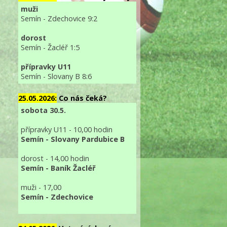
muži
Semín - Zdechovice 9:2
dorost
Semín - Žacléř 1:5
přípravky U11
Semín - Slovany B 8:6
25.05.2026:
Co nás čeká?
sobota 30.5.
přípravky U11 - 10,00 hodin
Semín - Slovany Pardubice B
dorost - 14,00 hodin
Semín - Baník Žacléř
muži - 17,00
Semín - Zdechovice