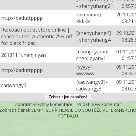
- shenyuhang21
04:57:
[mmmmm] -
20.10.20
http://baduttpppp
kkkkk
09:21:
Re: coach outlet store online |
[shenyuhang4]
29.10.20
coach outlet -Authentic 75% off
- shenyuhang4
08:28:
for black friday
[chenjinyanm] -
01.11.20
201811.1chenjinyan
chenjinyanv1
01:57:
[yyyyy] -
05.11.20
http://baduttpppp
wwwww
08:32:
[cadwangy3] -
09.11.20
cadwangy3
cadwangy3
03:02:
Zobrazit všechny komentáře
Přidat nový komentář
Zobrazit článek SEMÍN SE PŘIHLÁSIL DO SOUTĚŽE VETERÁNSKÉH
FOTBALU