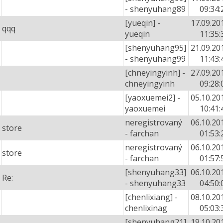
- shenyuhang89
09:34:
[yueqin] -
17.09.20
qqq
yueqin
11:35:
[shenyuhang95]
21.09.20
- shenyuhang99
11:43:
[chneyingyinh] -
27.09.20
chneyingyinh
09:28:
[yaoxuemei2] -
05.10.20
yaoxuemei
10:41:
neregistrovaný
06.10.20
store
- farchan
01:53:
neregistrovaný
06.10.20
store
- farchan
01:57:
[shenyuhang33]
06.10.20
Re:
- shenyuhang33
04:50:
[chenlixiang] -
08.10.20
chenlixinag
05:03:
[shenyuhang21]
19.10.20