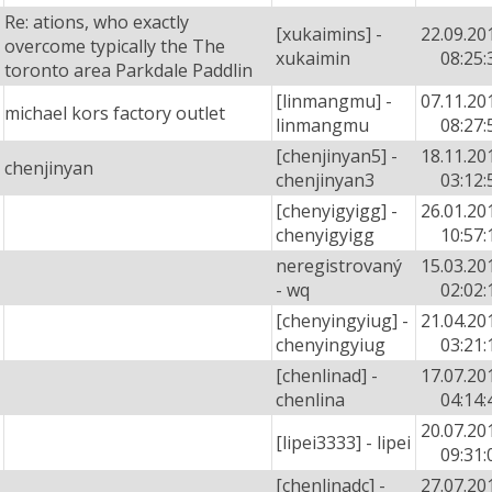
Re: ations, who exactly
[xukaimins] -
22.09.20
overcome typically the The
xukaimin
08:25:
toronto area Parkdale Paddlin
[linmangmu] -
07.11.20
michael kors factory outlet
linmangmu
08:27:
[chenjinyan5] -
18.11.20
chenjinyan
chenjinyan3
03:12:
[chenyigyigg] -
26.01.20
chenyigyigg
10:57:
neregistrovaný
15.03.20
- wq
02:02:
[chenyingyiug] -
21.04.20
chenyingyiug
03:21:
[chenlinad] -
17.07.20
chenlina
04:14:
20.07.20
[lipei3333] - lipei
09:31:
[chenlinadc] -
27.07.20