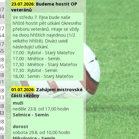
23.07.2026:
Budeme hostit OP
17
veteránů
34
Ve středu 7. října bude naše
hřiště hostit pět utkání Okresního
17
přeboru veteránů. Hraje se vždy
na dvou hřištích najednou (1/2
54
velkého hřiště). Diváci uvidí
17
následující utkání.
55
17,00 : Rybitví - Starý Mateřov
17,00 : Mnětice - Semín
18
17,30 : Mnětice - Starý Mateřov
15
17,30 : Rybitví - Semín
18
18,00 : Semín - Starý Mateřov
11
01.07.2026:
Zahájení mistrovské
18
části sezóny
13
muži
18
neděle 23.8. od 17,00 hodin
43
Selmice - Semín
18
dorost
06
sobota 29.8. od 10,00 hodin
18
Mikulovice - Semín