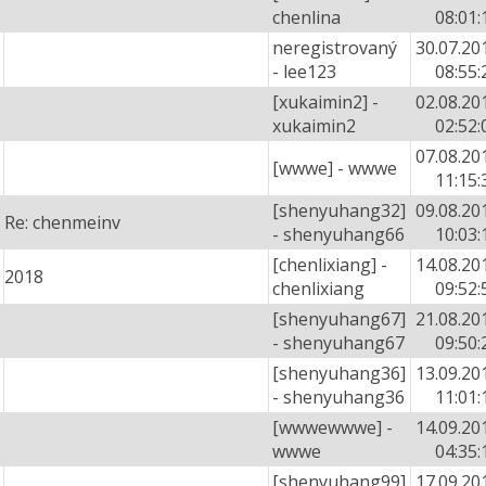
chenlina
08:01:
neregistrovaný
30.07.20
- lee123
08:55:
[xukaimin2] -
02.08.20
xukaimin2
02:52:
07.08.20
[wwwe] - wwwe
11:15:
[shenyuhang32]
09.08.20
Re: chenmeinv
- shenyuhang66
10:03:
[chenlixiang] -
14.08.20
2018
chenlixiang
09:52:
[shenyuhang67]
21.08.20
- shenyuhang67
09:50:
[shenyuhang36]
13.09.20
- shenyuhang36
11:01:
[wwwewwwe] -
14.09.20
wwwe
04:35:
[shenyuhang99]
17.09.20