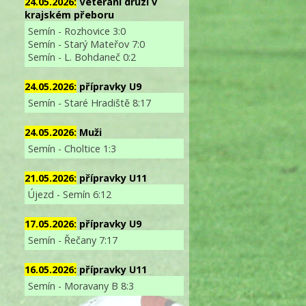
24.05.2026:
Veterání druzí v
krajském přeboru
Semín - Rozhovice 3:0
Semín - Starý Mateřov 7:0
Semín - L. Bohdaneč 0:2
24.05.2026:
přípravky U9
Semín - Staré Hradiště 8:17
24.05.2026:
Muži
Semín - Choltice 1:3
21.05.2026:
přípravky U11
Újezd - Semín 6:12
17.05.2026:
přípravky U9
Semín - Řečany 7:17
16.05.2026:
přípravky U11
Semín - Moravany B 8:3