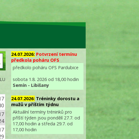
24.07.2026:
Potvrzení termínu
předkola poháru OFS
předkolo poháru OFS Pardubice
sobota 1.8. 2026 od 18,00 hodin
ALU
Semín - Libišany
17
24.07.2026:
Tréninky dorostu a
mužů v příštím týdnu
30
Aktuální termíny tréninků pro
17
příští týden jsou pondělí 27.7. od
24
17,00 hodin a středa 29.7. od
17
17,00 hodin
29