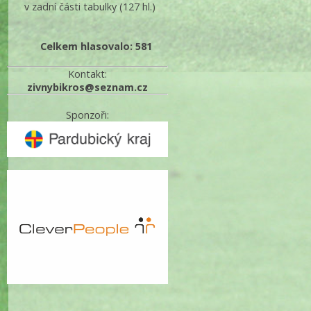
v zadní části tabulky
(127 hl.)
Celkem hlasovalo: 581
Kontakt:
zivnybikros@seznam.cz
Sponzoři: