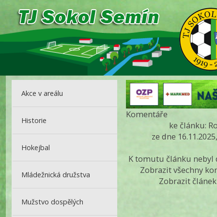
Akce v areálu
Komentáře
Historie
ke článku: 
ze dne 16.11.2025
Hokejbal
K tomutu článku nebyl
Zobrazit všechny k
Mládežnická družstva
Zobrazit článe
Mužstvo dospělých