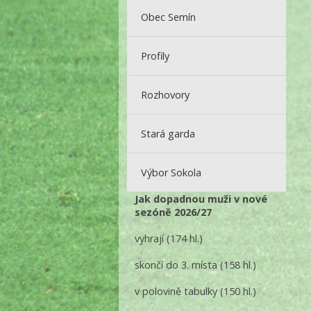
Obec Semín
Profily
Rozhovory
Stará garda
Výbor Sokola
Jak dopadnou muži v nové
sezóně 2026/27
vyhrají
(174 hl.)
skončí do 3. místa
(158 hl.)
v polovině tabulky
(150 hl.)