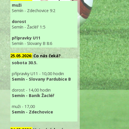
muži
Semín - Zdechovice 9:2
dorost
Semín - Žacléř 1:5
přípravky U11
Semín - Slovany B 8:6
25.05.2026:
Co nás čeká?
sobota 30.5.
přípravky U11 - 10,00 hodin
Semín - Slovany Pardubice B
dorost - 14,00 hodin
Semín - Baník Žacléř
muži - 17,00
Semín - Zdechovice