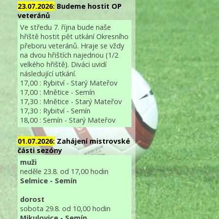
23.07.2026:
Budeme hostit OP
veteránů
Ve středu 7. října bude naše
hřiště hostit pět utkání Okresního
přeboru veteránů. Hraje se vždy
na dvou hřištích najednou (1/2
velkého hřiště). Diváci uvidí
následující utkání.
17,00 : Rybitví - Starý Mateřov
17,00 : Mnětice - Semín
17,30 : Mnětice - Starý Mateřov
17,30 : Rybitví - Semín
18,00 : Semín - Starý Mateřov
01.07.2026:
Zahájení mistrovské
části sezóny
muži
neděle 23.8. od 17,00 hodin
Selmice - Semín
dorost
sobota 29.8. od 10,00 hodin
Mikulovice - Semín