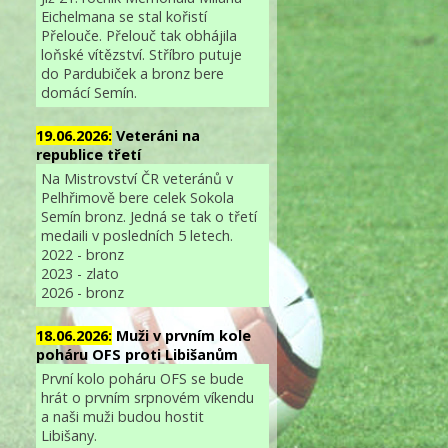
Eichelmana se stal kořistí
Přelouče. Přelouč tak obhájila
loňské vítězství. Stříbro putuje
do Pardubiček a bronz bere
domácí Semín.
19.06.2026:
Veteráni na
republice třetí
Na Mistrovství ČR veteránů v
Pelhřimově bere celek Sokola
Semín bronz. Jedná se tak o třetí
medaili v posledních 5 letech.
2022 - bronz
2023 - zlato
2026 - bronz
18.06.2026:
Muži v prvním kole
poháru OFS proti Libišanům
První kolo poháru OFS se bude
hrát o prvním srpnovém víkendu
a naši muži budou hostit
Libišany.