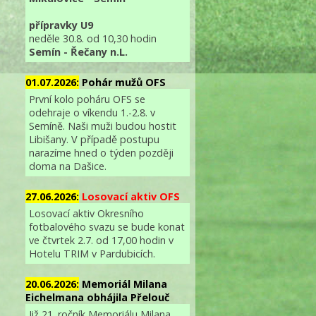
přípravky U9
neděle 30.8. od 10,30 hodin
Semín - Řečany n.L.
01.07.2026:
Pohár mužů OFS
První kolo poháru OFS se
odehraje o víkendu 1.-2.8. v
Semíně. Naši muži budou hostit
Libišany. V případě postupu
narazíme hned o týden později
doma na Dašice.
27.06.2026:
Losovací aktiv OFS
Losovací aktiv Okresního
fotbalového svazu se bude konat
ve čtvrtek 2.7. od 17,00 hodin v
Hotelu TRIM v Pardubicích.
20.06.2026:
Memoriál Milana
Eichelmana obhájila Přelouč
Již 21. ročník Memoriálu Milana