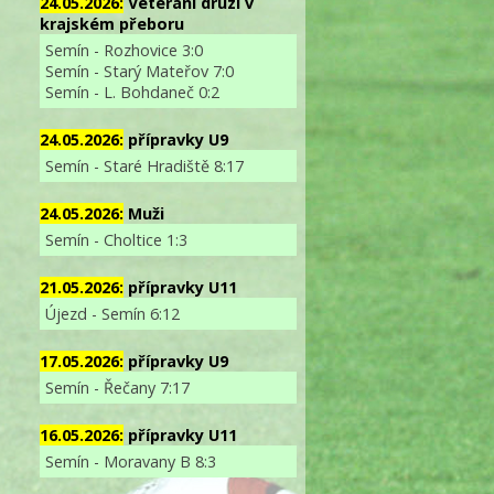
24.05.2026:
Veterání druzí v
krajském přeboru
Semín - Rozhovice 3:0
Semín - Starý Mateřov 7:0
Semín - L. Bohdaneč 0:2
24.05.2026:
přípravky U9
Semín - Staré Hradiště 8:17
24.05.2026:
Muži
Semín - Choltice 1:3
21.05.2026:
přípravky U11
Újezd - Semín 6:12
17.05.2026:
přípravky U9
Semín - Řečany 7:17
16.05.2026:
přípravky U11
Semín - Moravany B 8:3