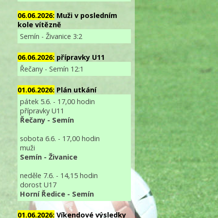
06.06.2026:
Muži v posledním
kole vítězně
Semín - Živanice 3:2
06.06.2026:
přípravky U11
Řečany - Semín 12:1
01.06.2026:
Plán utkání
pátek 5.6. - 17,00 hodin
přípravky U11
Řečany - Semín
sobota 6.6. - 17,00 hodin
muži
Semín - Živanice
neděle 7.6. - 14,15 hodin
dorost U17
Horní Ředice - Semín
01.06.2026:
Víkendové výsledky