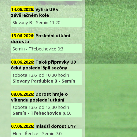
14.06.2026:
Výhra U9 v
závěrečném kole
Slovany B - Semín 11:20
13.06.2026:
Poslední utkání
dorostu
Semín - Třebechovice 0:3
08.06.2026:
Také přípravky U9
čeká poslední špíl sezóny
sobota 13.6. od 10,30 hodin
Slovany Pardubice B - Semín
08.06.2026:
Dorost hraje o
víkendu poslední utkání
sobota 13.6. od 12,30 hodin
Semín - Třebechovice p.O.
07.06.2026:
mladší dorost U17
Horní Ředice - Semín 7:0