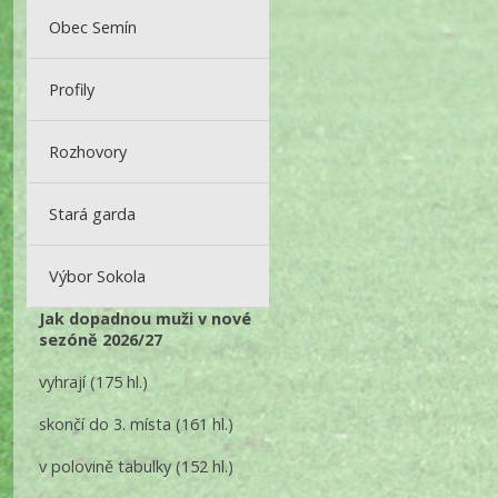
Obec Semín
Profily
Rozhovory
Stará garda
Výbor Sokola
Jak dopadnou muži v nové
sezóně 2026/27
vyhrají
(175 hl.)
skončí do 3. místa
(161 hl.)
v polovině tabulky
(152 hl.)