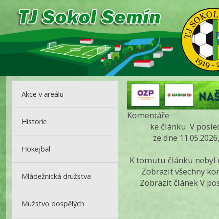
Akce v areálu
Komentáře
Historie
ke článku: V posl
ze dne 11.05.2026
Hokejbal
K tomutu článku nebyl
Zobrazit všechny k
Mládežnická družstva
Zobrazit článek V po
Mužstvo dospělých