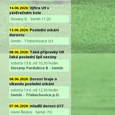
14.06.2026:
Výhra U9 v
závěrečném kole
Slovany B - Semín 11:20
13.06.2026:
Poslední utkání
dorostu
Semín - Třebechovice 0:3
08.06.2026:
Také přípravky U9
čeká poslední špíl sezóny
sobota 13.6. od 10,30 hodin
Slovany Pardubice B - Semín
08.06.2026:
Dorost hraje o
víkendu poslední utkání
sobota 13.6. od 12,30 hodin
Semín - Třebechovice p.O.
07.06.2026:
mladší dorost U17
Horní Ředice - Semín 7:0