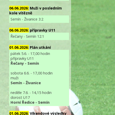
06.06.2026:
Muži v posledním
kole vítězně
Semín - Živanice 3:2
06.06.2026:
přípravky U11
Řečany - Semín 12:1
01.06.2026:
Plán utkání
pátek 5.6. - 17,00 hodin
přípravky U11
Řečany - Semín
sobota 6.6. - 17,00 hodin
muži
Semín - Živanice
neděle 7.6. - 14,15 hodin
dorost U17
Horní Ředice - Semín
01.06.2026:
Víkendové výsledky