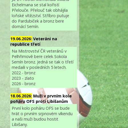
Eichelmana se stal kořistí
Přelouče. Přelouč tak obhájila
loňské vítězství. Stříbro putuje
do Pardubiček a bronz bere
domácí Semín.
19.06.2026:
Veteráni na
republice třetí
Na Mistrovství ČR veteránů v
Pelhřimově bere celek Sokola
Semín bronz. Jedná se tak o třetí
medaili v posledních 5 letech.
2022 - bronz
2023 - zlato
2026 - bronz
18.06.2026:
Muži v prvním kole
poháru OFS proti Libišanům
První kolo poháru OFS se bude
hrát o prvním srpnovém víkendu
a naši muži budou hostit
Libišany.