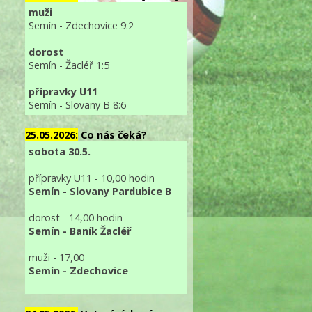
muži
Semín - Zdechovice 9:2
dorost
Semín - Žacléř 1:5
přípravky U11
Semín - Slovany B 8:6
25.05.2026:
Co nás čeká?
sobota 30.5.
přípravky U11 - 10,00 hodin
Semín - Slovany Pardubice B
dorost - 14,00 hodin
Semín - Baník Žacléř
muži - 17,00
Semín - Zdechovice