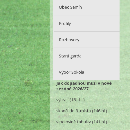
Obec Semín
Profily
Rozhovory
Stará garda
Výbor Sokola
Jak dopadnou muži v nové
sezóně 2026/27
vyhrají
(161 hl.)
skončí do 3. místa
(146 hl.)
v polovině tabulky
(141 hl.)