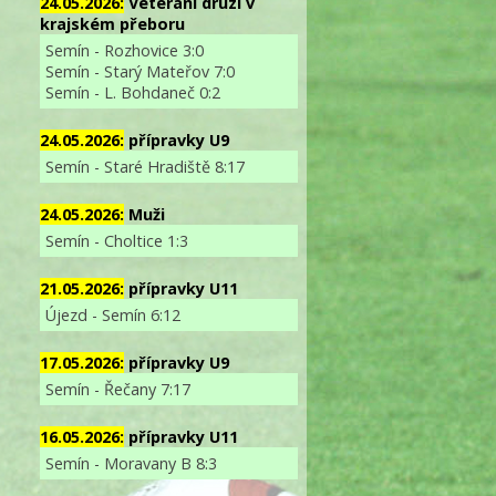
24.05.2026:
Veterání druzí v
krajském přeboru
Semín - Rozhovice 3:0
Semín - Starý Mateřov 7:0
Semín - L. Bohdaneč 0:2
24.05.2026:
přípravky U9
Semín - Staré Hradiště 8:17
24.05.2026:
Muži
Semín - Choltice 1:3
21.05.2026:
přípravky U11
Újezd - Semín 6:12
17.05.2026:
přípravky U9
Semín - Řečany 7:17
16.05.2026:
přípravky U11
Semín - Moravany B 8:3