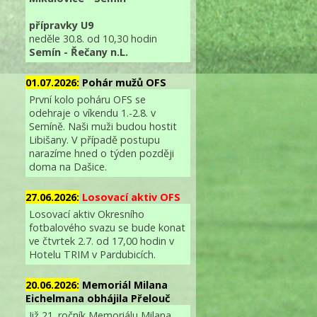
přípravky U9
neděle 30.8. od 10,30 hodin
Semín - Řečany n.L.
01.07.2026:
Pohár mužů OFS
První kolo poháru OFS se
odehraje o víkendu 1.-2.8. v
Semíně. Naši muži budou hostit
Libišany. V případě postupu
narazíme hned o týden později
doma na Dašice.
27.06.2026:
Losovací aktiv OFS
Losovací aktiv Okresního
fotbalového svazu se bude konat
ve čtvrtek 2.7. od 17,00 hodin v
Hotelu TRIM v Pardubicích.
20.06.2026:
Memoriál Milana
Eichelmana obhájila Přelouč
Již 21. ročník Memoriálu Milana