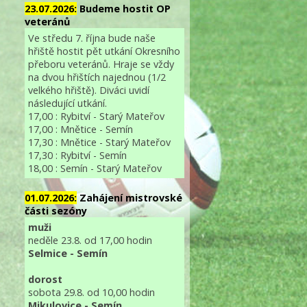
23.07.2026:
Budeme hostit OP
veteránů
Ve středu 7. října bude naše
hřiště hostit pět utkání Okresního
přeboru veteránů. Hraje se vždy
na dvou hřištích najednou (1/2
velkého hřiště). Diváci uvidí
následující utkání.
17,00 : Rybitví - Starý Mateřov
17,00 : Mnětice - Semín
17,30 : Mnětice - Starý Mateřov
17,30 : Rybitví - Semín
18,00 : Semín - Starý Mateřov
01.07.2026:
Zahájení mistrovské
části sezóny
muži
neděle 23.8. od 17,00 hodin
Selmice - Semín
dorost
sobota 29.8. od 10,00 hodin
Mikulovice - Semín