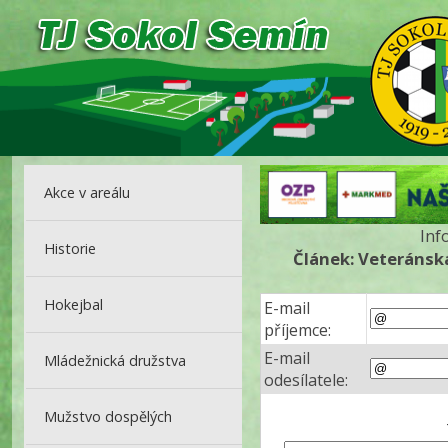
Akce v areálu
Inf
Historie
Článek: Veteránsk
Hokejbal
E-mail
příjemce:
E-mail
Mládežnická družstva
odesílatele:
Mužstvo dospělých