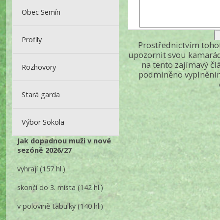
Obec Semín
Profily
Prostřednictvím toh
upozornit svou kamarád
na tento zajímavý čl
Rozhovory
podmíněno vyplněním
Stará garda
Výbor Sokola
Jak dopadnou muži v nové
sezóně 2026/27
vyhrají
(157 hl.)
skončí do 3. místa
(142 hl.)
v polovině tabulky
(140 hl.)