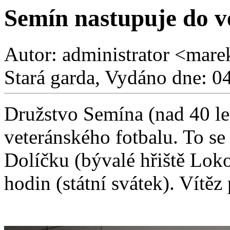
Semín nastupuje do v
Autor: administrator <mare
Stará garda, Vydáno dne: 0
Družstvo Semína (nad 40 let
veteránského fotbalu. To se
Dolíčku (bývalé hřiště Lok
hodin (státní svátek). Vítěz