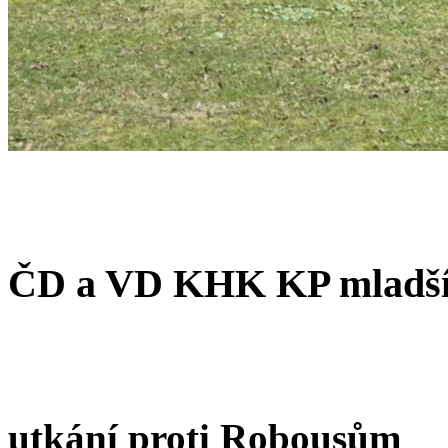
ČD a VD KHK KP mladší
utkání proti Robousům