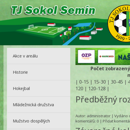
Akce v areálu
Počet zobrazenýc
Historie
|
0-15
|
15-30
|
30-45
|
120
|
120-128
|
Hokejbal
Předběžný roz
Mládežnická družstva
Autor:
administrator
| Vydáno d
Mužstvo dospělých
komentářů
: 0 |
Přidat komentá