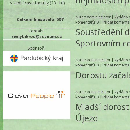
nejmladších p
v zadní části tabulky
(131 hl.)
Autor:
administrator
| Vydáno d
Celkem hlasovalo: 597
komentářů
: 0 |
Přidat komentá
Soustředění d
Kontakt:
zivnybikros@seznam.cz
Sportovním c
Sponzoři:
Autor:
administrator
| Vydáno d
komentářů
: 0 |
Přidat komentá
Dorostu začal
Autor:
administrator
| Vydáno d
komentářů
: 0 |
Přidat komentá
Mladší dorost 
Újezd