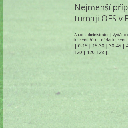
Nejmenší příp
turnaji OFS v
Autor:
administrator
| Vydáno d
komentářů
: 0 |
Přidat komentá
|
0-15
|
15-30
|
30-45
|
120
|
120-128
|