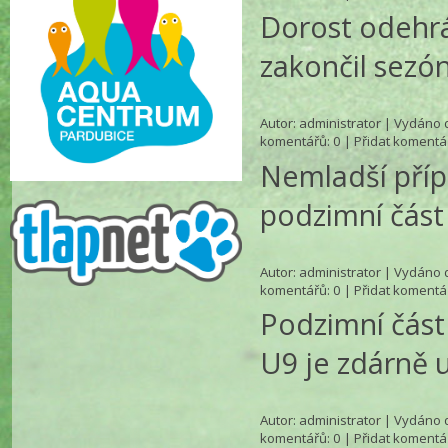
Dorost odehrá
zakončil sezó
Autor:
administrator
| Vydáno d
komentářů
: 0 |
Přidat komentá
Nemladší příp
podzimní část
Autor:
administrator
| Vydáno d
komentářů
: 0 |
Přidat komentá
Podzimní část
U9 je zdárně 
Autor:
administrator
| Vydáno d
komentářů
: 0 |
Přidat komentá