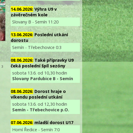
14.06.2026:
Výhra U9 v
závěrečném kole
Slovany B - Semín 11:20
13.06.2026:
Poslední utkání
dorostu
Semín - Třebechovice 0:3
08.06.2026:
Také přípravky U9
čeká poslední špíl sezóny
: 3
sobota 13.6. od 10,30 hodin
Slovany Pardubice B - Semín
08.06.2026:
Dorost hraje o
víkendu poslední utkání
sobota 13.6. od 12,30 hodin
Semín - Třebechovice p.O.
07.06.2026:
mladší dorost U17
Horní Ředice - Semín 7:0