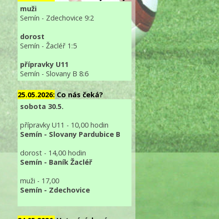
muži
Semín - Zdechovice 9:2
dorost
Semín - Žacléř 1:5
přípravky U11
Semín - Slovany B 8:6
25.05.2026:
Co nás čeká?
sobota 30.5.
přípravky U11 - 10,00 hodin
Semín - Slovany Pardubice B
dorost - 14,00 hodin
Semín - Baník Žacléř
muži - 17,00
Semín - Zdechovice