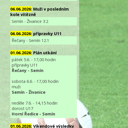
06.06.2026:
Muži v posledním
kole vítězně
Semín - Živanice 3:2
06.06.2026:
přípravky U11
Řečany - Semín 12:1
01.06.2026:
Plán utkání
pátek 5.6. - 17,00 hodin
přípravky U11
Řečany - Semín
sobota 6.6. - 17,00 hodin
muži
Semín - Živanice
neděle 7.6. - 14,15 hodin
dorost U17
Horní Ředice - Semín
01.06.2026:
Víkendové výsledky