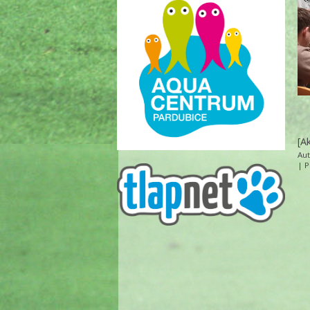
[A
Au
|
P