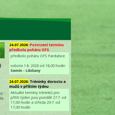
24.07.2026:
Potvrzení termínu
předkola poháru OFS
předkolo poháru OFS Pardubice
a
sobota 1.8. 2026 od 18,00 hodin
Semín - Libišany
24.07.2026:
Tréninky dorostu a
mužů v příštím týdnu
Aktuální termíny tréninků pro
mo
příští týden jsou pondělí 27.7. od
ila
17,00 hodin a středa 29.7. od
17,00 hodin