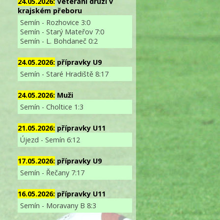
24.05.2026:
Veterání druzí v
krajském přeboru
Semín - Rozhovice 3:0
Semín - Starý Mateřov 7:0
Semín - L. Bohdaneč 0:2
24.05.2026:
přípravky U9
Semín - Staré Hradiště 8:17
24.05.2026:
Muži
Semín - Choltice 1:3
21.05.2026:
přípravky U11
Újezd - Semín 6:12
17.05.2026:
přípravky U9
Semín - Řečany 7:17
16.05.2026:
přípravky U11
Semín - Moravany B 8:3