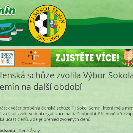
lenská schůze zvolila Výbor Sokol
emín na další období
pátek večer proběhla členská schůze TJ Sokol Semín, která měla mi
né za úkol zvolit vedení organizace na další období. Příjemně překvap
lká účast členů. Zde je přehled zvolených členů.
edseda
- René Živný