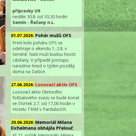
přípravky U9
neděle 30.8. od 10,30 hodin
Semín - Řečany n.L.
01.07.2026:
Pohár mužů OFS
První kolo poháru OFS se
odehraje o víkendu 1.-2.8. v
Semíně. Naši muži budou hostit
Libišany. V případě postupu
narazíme hned o týden později
doma na Dašice.
27.06.2026:
Losovací aktiv OFS
Losovací aktiv Okresního
fotbalového svazu se bude konat
ve čtvrtek 2.7. od 17,00 hodin v
Hotelu TRIM v Pardubicích.
20.06.2026:
Memoriál Milana
Eichelmana obhájila Přelouč
Již 21. ročník Memoriálu Milana