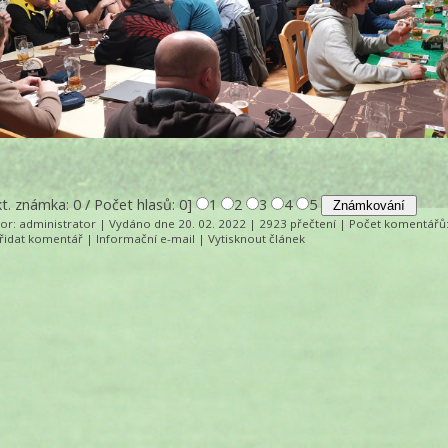
kt. známka: 0 / Počet hlasů: 0]
1
2
3
4
5
tor:
administrator
| Vydáno dne 20. 02. 2022 | 2923 přečtení |
Počet komentářů
řidat komentář
|
Informační e-mail
|
Vytisknout článek