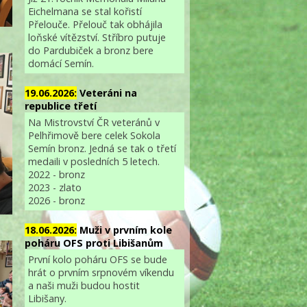
Eichelmana se stal kořistí
Přelouče. Přelouč tak obhájila
loňské vítězství. Stříbro putuje
do Pardubiček a bronz bere
domácí Semín.
19.06.2026:
Veteráni na
republice třetí
Na Mistrovství ČR veteránů v
Pelhřimově bere celek Sokola
Semín bronz. Jedná se tak o třetí
medaili v posledních 5 letech.
2022 - bronz
2023 - zlato
2026 - bronz
18.06.2026:
Muži v prvním kole
poháru OFS proti Libišanům
První kolo poháru OFS se bude
hrát o prvním srpnovém víkendu
a naši muži budou hostit
Libišany.