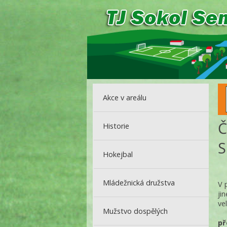
Akce v areálu
Č
Historie
S
Hokejbal
Mládežnická družstva
V 
ji
ve
Mužstvo dospělých
př