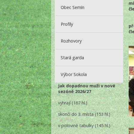
mí
Obec Semín
čl
Profily
př
čl
Rozhovory
Stará garda
Výbor Sokola
Jak dopadnou muži v nové
sezóně 2026/27
vyhrají
(167 hl.)
skončí do 3. místa
(153 hl.)
v polovině tabulky
(145 hl.)