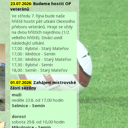
23.07.2026:
Budeme hostit OP
veteránů
Ve středu 7. října bude naše
hřiště hostit pět utkání Okresního
přeboru veteránů. Hraje se vždy
na dvou hřištích najednou (1/2
velkého hřiště). Diváci uvidí
následující utkání.
17,00 : Rybitví - Starý Mateřov
17,00 : Mnětice - Semín
17,30 : Mnětice - Starý Mateřov
17,30 : Rybitví - Semín
18,00 : Semín - Starý Mateřov
01.07.2026:
Zahájení mistrovské
části sezóny
muži
neděle 23.8. od 17,00 hodin
Selmice - Semín
dorost
sobota 29.8. od 10,00 hodin
Mikulovice - Semín