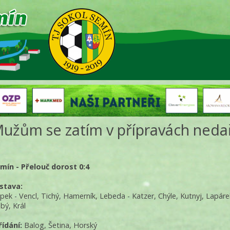
užům se zatím v přípravách neda
mín - Přelouč dorost 0:4
stava:
pek - Vencl, Tichý, Hamerník, Lebeda - Katzer, Chýle, Kutnyj, Lapáre
abý, Král
řídání:
Balog, Šetina, Horský