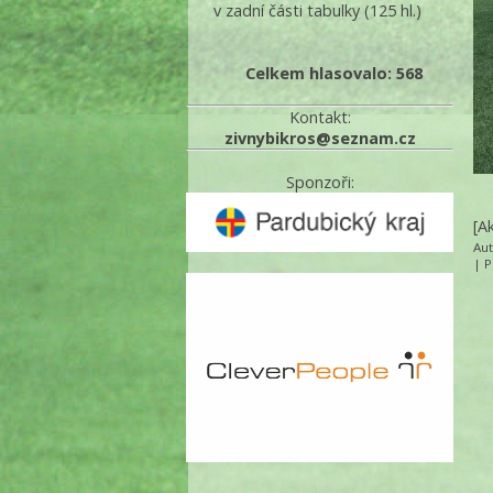
v zadní části tabulky
(125 hl.)
Celkem hlasovalo: 568
Kontakt:
zivnybikros@seznam.cz
Sponzoři:
[A
Au
|
P