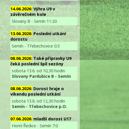
14.06.2026:
Výhra U9 v
závěrečném kole
Slovany B - Semín 11:20
13.06.2026:
Poslední utkání
dorostu
Semín - Třebechovice 0:3
08.06.2026:
Také přípravky U9
čeká poslední špíl sezóny
sobota 13.6. od 10,30 hodin
Slovany Pardubice B - Semín
08.06.2026:
Dorost hraje o
víkendu poslední utkání
sobota 13.6. od 12,30 hodin
Semín - Třebechovice p.O.
07.06.2026:
mladší dorost U17
Horní Ředice - Semín 7:0