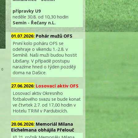
přípravky U9
neděle 30.8. od 10,30 hodin
Semín - Řečany n.L.
01.07.2026:
Pohár mužů OFS
První kolo poháru OFS se
odehraje o víkendu 1.-2.8. v
Semíně. Naši muži budou hostit
Libišany. V případě postupu
narazíme hned o týden později
: 0
doma na Dašice.
27.06.2026:
Losovací aktiv OFS
Losovací aktiv Okresního
fotbalového svazu se bude konat
ve čtvrtek 2.7. od 17,00 hodin v
Hotelu TRIM v Pardubicích.
20.06.2026:
Memoriál Milana
Eichelmana obhájila Přelouč
Již 21. ročník Memoriálu Milana