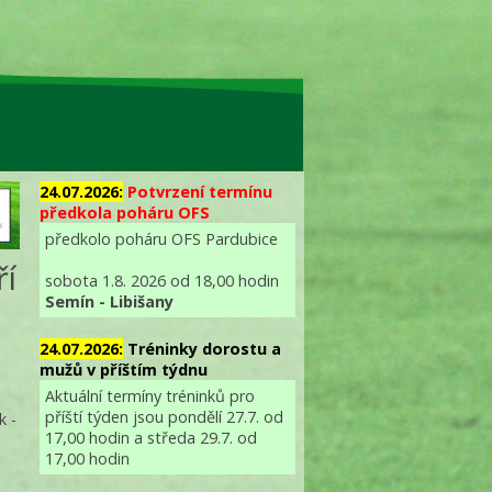
24.07.2026:
Potvrzení termínu
předkola poháru OFS
předkolo poháru OFS Pardubice
ří
sobota 1.8. 2026 od 18,00 hodin
Semín - Libišany
24.07.2026:
Tréninky dorostu a
mužů v příštím týdnu
Aktuální termíny tréninků pro
příští týden jsou pondělí 27.7. od
k -
17,00 hodin a středa 29.7. od
17,00 hodin