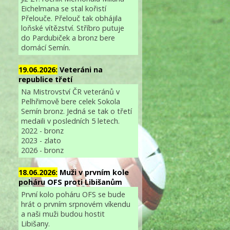
Eichelmana se stal kořistí
Přelouče. Přelouč tak obhájila
loňské vítězství. Stříbro putuje
do Pardubiček a bronz bere
domácí Semín.
19.06.2026:
Veteráni na
republice třetí
Na Mistrovství ČR veteránů v
Pelhřimově bere celek Sokola
Semín bronz. Jedná se tak o třetí
medaili v posledních 5 letech.
2022 - bronz
2023 - zlato
2026 - bronz
18.06.2026:
Muži v prvním kole
poháru OFS proti Libišanům
První kolo poháru OFS se bude
hrát o prvním srpnovém víkendu
a naši muži budou hostit
Libišany.