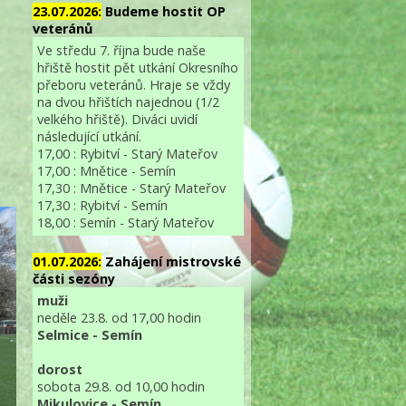
23.07.2026:
Budeme hostit OP
veteránů
Ve středu 7. října bude naše
hřiště hostit pět utkání Okresního
přeboru veteránů. Hraje se vždy
na dvou hřištích najednou (1/2
velkého hřiště). Diváci uvidí
následující utkání.
17,00 : Rybitví - Starý Mateřov
17,00 : Mnětice - Semín
17,30 : Mnětice - Starý Mateřov
17,30 : Rybitví - Semín
18,00 : Semín - Starý Mateřov
01.07.2026:
Zahájení mistrovské
části sezóny
muži
neděle 23.8. od 17,00 hodin
Selmice - Semín
dorost
sobota 29.8. od 10,00 hodin
Mikulovice - Semín