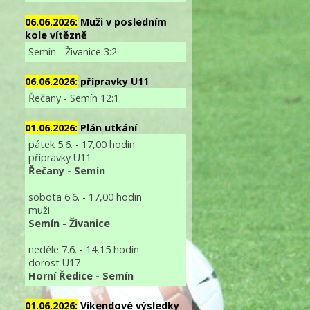
06.06.2026:
Muži v posledním
kole vítězně
Semín - Živanice 3:2
06.06.2026:
přípravky U11
Řečany - Semín 12:1
01.06.2026:
Plán utkání
pátek 5.6. - 17,00 hodin
přípravky U11
Řečany - Semín
sobota 6.6. - 17,00 hodin
muži
Semín - Živanice
neděle 7.6. - 14,15 hodin
dorost U17
Horní Ředice - Semín
01.06.2026:
Víkendové výsledky