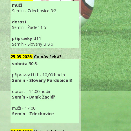
muži
Semín - Zdechovice 9:2
dorost
Semín - Žacléř 1:5
přípravky U11
Semín - Slovany B 8:6
25.05.2026:
Co nás čeká?
sobota 30.5.
přípravky U11 - 10,00 hodin
Semín - Slovany Pardubice B
dorost - 14,00 hodin
Semín - Baník Žacléř
muži - 17,00
Semín - Zdechovice