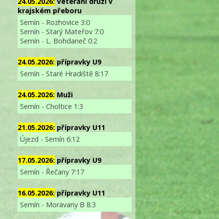
24.05.2026:
Veterání druzí v
krajském přeboru
Semín - Rozhovice 3:0
Semín - Starý Mateřov 7:0
Semín - L. Bohdaneč 0:2
24.05.2026:
přípravky U9
Semín - Staré Hradiště 8:17
24.05.2026:
Muži
Semín - Choltice 1:3
21.05.2026:
přípravky U11
Újezd - Semín 6:12
17.05.2026:
přípravky U9
Semín - Řečany 7:17
16.05.2026:
přípravky U11
Semín - Moravany B 8:3