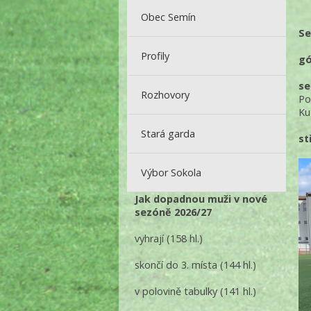
Obec Semín
Se
Profily
gó
se
Rozhovory
Po
Ku
Stará garda
st
Výbor Sokola
Jak dopadnou muži v nové
sezóně 2026/27
vyhrají
(158 hl.)
skončí do 3. místa
(144 hl.)
v polovině tabulky
(141 hl.)