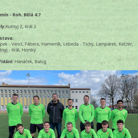
mín - Roh. Bělá 4:7
ly:
Kutnyj 2, Král 2
stava:
pek - Vencl, Fábera, Hamerník, Lebeda - Tichý, Lampárek, Katzer,
tnyj - Král, Horský
řídání:
Hanáček, Balog