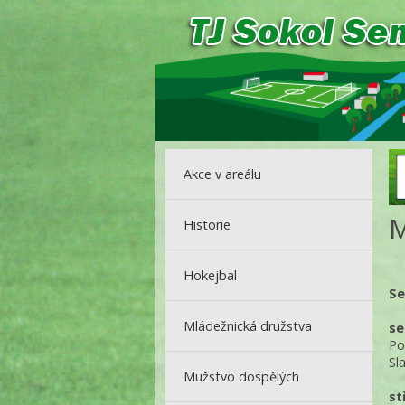
Akce v areálu
M
Historie
Hokejbal
Se
Mládežnická družstva
se
Po
Sl
Mužstvo dospělých
st