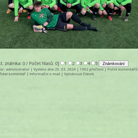
kt. známka: 0 / Počet hlasů: 0]
1
2
3
4
5
tor:
administrator
| Vydáno dne 25. 03. 2024 | 1902 přečtení |
Počet komentářů
řidat komentář
|
Informační e-mail
|
Vytisknout článek