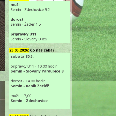
muži
Semín - Zdechovice 9:2
dorost
Semín - Žacléř 1:5
přípravky U11
Semín - Slovany B 8:6
25.05.2026:
Co nás čeká?
sobota 30.5.
přípravky U11 - 10,00 hodin
Semín - Slovany Pardubice B
dorost - 14,00 hodin
Semín - Baník Žacléř
muži - 17,00
Semín - Zdechovice