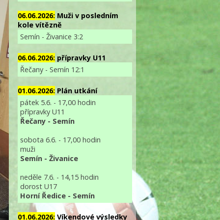
06.06.2026:
Muži v posledním
kole vítězně
Semín - Živanice 3:2
06.06.2026:
přípravky U11
Řečany - Semín 12:1
01.06.2026:
Plán utkání
pátek 5.6. - 17,00 hodin
přípravky U11
Řečany - Semín
sobota 6.6. - 17,00 hodin
muži
Semín - Živanice
neděle 7.6. - 14,15 hodin
dorost U17
Horní Ředice - Semín
01.06.2026:
Víkendové výsledky