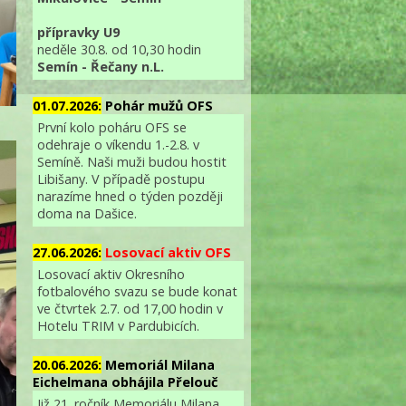
přípravky U9
neděle 30.8. od 10,30 hodin
Semín - Řečany n.L.
01.07.2026:
Pohár mužů OFS
První kolo poháru OFS se
odehraje o víkendu 1.-2.8. v
Semíně. Naši muži budou hostit
Libišany. V případě postupu
narazíme hned o týden později
doma na Dašice.
27.06.2026:
Losovací aktiv OFS
Losovací aktiv Okresního
fotbalového svazu se bude konat
ve čtvrtek 2.7. od 17,00 hodin v
Hotelu TRIM v Pardubicích.
20.06.2026:
Memoriál Milana
Eichelmana obhájila Přelouč
Již 21. ročník Memoriálu Milana