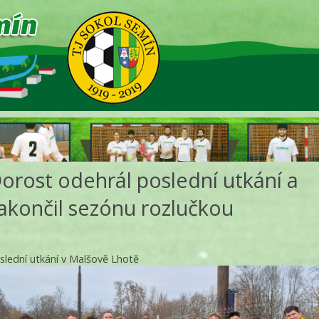
orost odehrál poslední utkání a
akončil sezónu rozlučkou
slední utkání v Malšově Lhotě