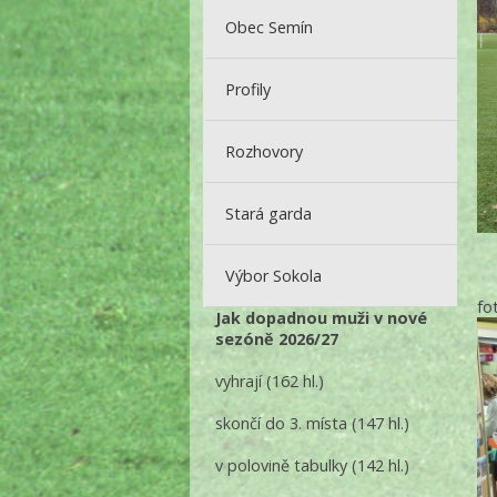
Obec Semín
Profily
Rozhovory
Stará garda
Výbor Sokola
fo
Jak dopadnou muži v nové
sezóně 2026/27
vyhrají
(162 hl.)
skončí do 3. místa
(147 hl.)
v polovině tabulky
(142 hl.)