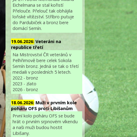
Eichelmana se stal kořistí
Přelouče. Přelouč tak obhájila
loňské vítězství. Stříbro putuje
do Pardubiček a bronz bere
domácí Semín.
19.06.2026:
Veteráni na
republice třetí
Na Mistrovství ČR veteránů v
Pelhřimově bere celek Sokola
Semín bronz. Jedná se tak o třetí
medaili v posledních 5 letech.
2022 - bronz
2023 - zlato
2026 - bronz
18.06.2026:
Muži v prvním kole
poháru OFS proti Libišanům
První kolo poháru OFS se bude
hrát o prvním srpnovém víkendu
a naši muži budou hostit
Libišany.