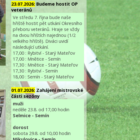
23.07.2026:
Budeme hostit OP
veteránů
Ve středu 7. října bude naše
hřiště hostit pět utkání Okresního
přeboru veteránů. Hraje se vždy
na dvou hřištích najednou (1/2
velkého hřiště). Diváci uvidí
následující utkání.
17,00 : Rybitví - Starý Mateřov
17,00 : Mnětice - Semín
17,30 : Mnětice - Starý Mateřov
17,30 : Rybitví - Semín
18,00 : Semín - Starý Mateřov
01.07.2026:
Zahájení mistrovské
části sezóny
muži
neděle 23.8. od 17,00 hodin
Selmice - Semín
dorost
sobota 29.8. od 10,00 hodin
Mikulovice - Semín