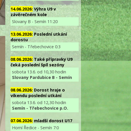
14.06.2026:
Výhra U9 v
závěrečném kole
Slovany B - Semín 11:20
13.06.2026:
Poslední utkání
dorostu
Semín - Třebechovice 0:3
08.06.2026:
Také přípravky U9
čeká poslední špíl sezóny
sobota 13.6. od 10,30 hodin
Slovany Pardubice B - Semín
08.06.2026:
Dorost hraje o
víkendu poslední utkání
sobota 13.6. od 12,30 hodin
Semín - Třebechovice p.O.
07.06.2026:
mladší dorost U17
Horní Ředice - Semín 7:0