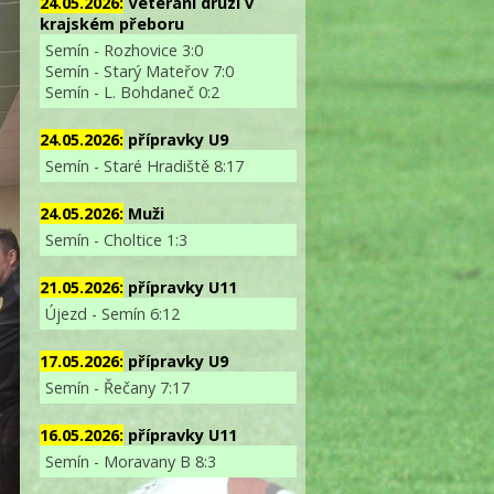
24.05.2026:
Veterání druzí v
krajském přeboru
Semín - Rozhovice 3:0
Semín - Starý Mateřov 7:0
Semín - L. Bohdaneč 0:2
24.05.2026:
přípravky U9
Semín - Staré Hradiště 8:17
24.05.2026:
Muži
Semín - Choltice 1:3
21.05.2026:
přípravky U11
Újezd - Semín 6:12
17.05.2026:
přípravky U9
Semín - Řečany 7:17
16.05.2026:
přípravky U11
Semín - Moravany B 8:3