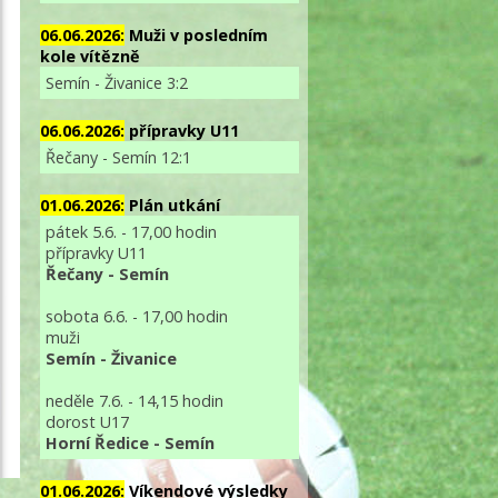
06.06.2026:
Muži v posledním
kole vítězně
Semín - Živanice 3:2
06.06.2026:
přípravky U11
Řečany - Semín 12:1
01.06.2026:
Plán utkání
pátek 5.6. - 17,00 hodin
přípravky U11
Řečany - Semín
sobota 6.6. - 17,00 hodin
muži
Semín - Živanice
neděle 7.6. - 14,15 hodin
dorost U17
Horní Ředice - Semín
01.06.2026:
Víkendové výsledky