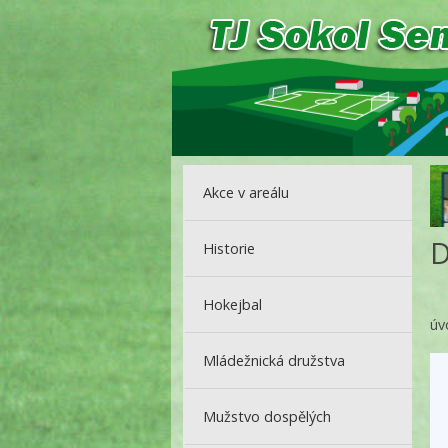
Akce v areálu
D
Historie
Hokejbal
úv
Mládežnická družstva
Mužstvo dospělých