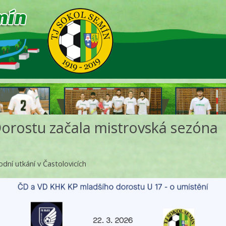
orostu začala mistrovská sezóna
odní utkání v Častolovicích