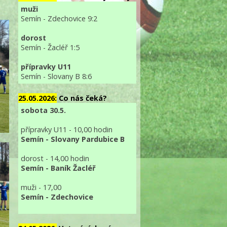
muži
Semín - Zdechovice 9:2
dorost
Semín - Žacléř 1:5
přípravky U11
Semín - Slovany B 8:6
25.05.2026:
Co nás čeká?
sobota 30.5.
přípravky U11 - 10,00 hodin
Semín - Slovany Pardubice B
dorost - 14,00 hodin
Semín - Baník Žacléř
muži - 17,00
Semín - Zdechovice