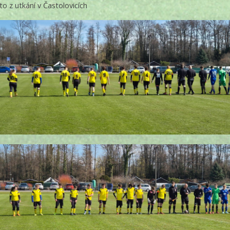
to z utkání v Častolovicích