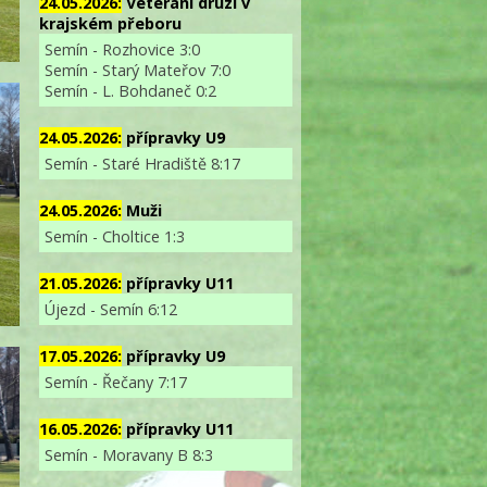
24.05.2026:
Veterání druzí v
krajském přeboru
Semín - Rozhovice 3:0
Semín - Starý Mateřov 7:0
Semín - L. Bohdaneč 0:2
24.05.2026:
přípravky U9
Semín - Staré Hradiště 8:17
24.05.2026:
Muži
Semín - Choltice 1:3
21.05.2026:
přípravky U11
Újezd - Semín 6:12
17.05.2026:
přípravky U9
Semín - Řečany 7:17
16.05.2026:
přípravky U11
Semín - Moravany B 8:3