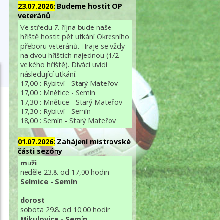
23.07.2026:
Budeme hostit OP
veteránů
Ve středu 7. října bude naše
hřiště hostit pět utkání Okresního
přeboru veteránů. Hraje se vždy
na dvou hřištích najednou (1/2
velkého hřiště). Diváci uvidí
následující utkání.
17,00 : Rybitví - Starý Mateřov
17,00 : Mnětice - Semín
17,30 : Mnětice - Starý Mateřov
17,30 : Rybitví - Semín
18,00 : Semín - Starý Mateřov
01.07.2026:
Zahájení mistrovské
části sezóny
muži
neděle 23.8. od 17,00 hodin
Selmice - Semín
dorost
sobota 29.8. od 10,00 hodin
Mikulovice - Semín