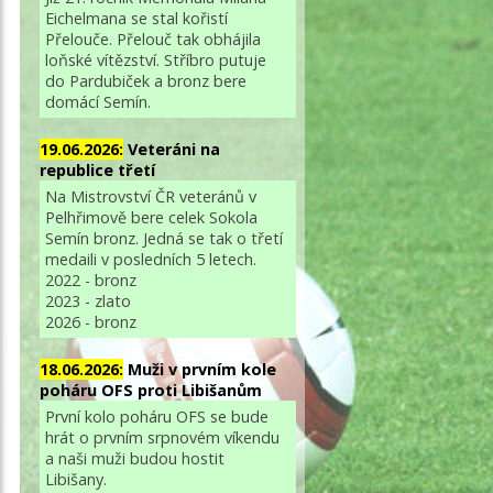
Eichelmana se stal kořistí
Přelouče. Přelouč tak obhájila
loňské vítězství. Stříbro putuje
do Pardubiček a bronz bere
domácí Semín.
19.06.2026:
Veteráni na
republice třetí
Na Mistrovství ČR veteránů v
Pelhřimově bere celek Sokola
Semín bronz. Jedná se tak o třetí
medaili v posledních 5 letech.
2022 - bronz
2023 - zlato
2026 - bronz
18.06.2026:
Muži v prvním kole
poháru OFS proti Libišanům
První kolo poháru OFS se bude
hrát o prvním srpnovém víkendu
a naši muži budou hostit
Libišany.