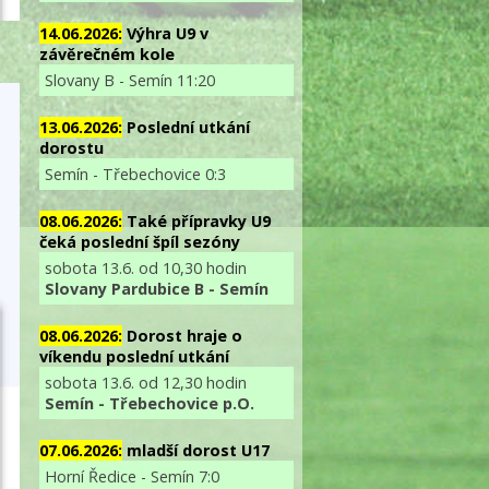
14.06.2026:
Výhra U9 v
závěrečném kole
Slovany B - Semín 11:20
13.06.2026:
Poslední utkání
dorostu
Semín - Třebechovice 0:3
08.06.2026:
Také přípravky U9
čeká poslední špíl sezóny
sobota 13.6. od 10,30 hodin
Slovany Pardubice B - Semín
08.06.2026:
Dorost hraje o
víkendu poslední utkání
sobota 13.6. od 12,30 hodin
Semín - Třebechovice p.O.
07.06.2026:
mladší dorost U17
Horní Ředice - Semín 7:0