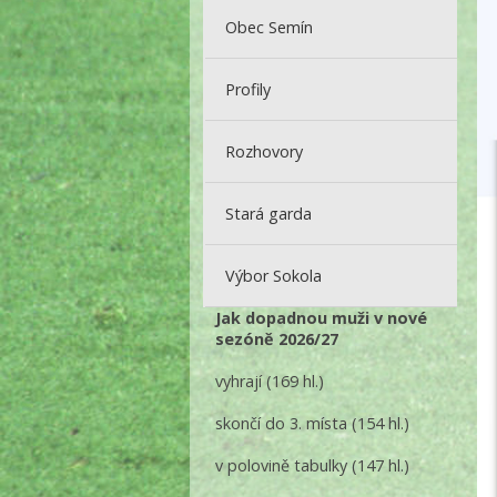
Obec Semín
Profily
Rozhovory
Stará garda
Výbor Sokola
Jak dopadnou muži v nové
sezóně 2026/27
vyhrají
(169 hl.)
skončí do 3. místa
(154 hl.)
v polovině tabulky
(147 hl.)