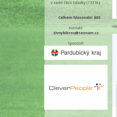
v zadní části tabulky
(133 hl.)
Celkem hlasovalo: 603
vš
Kontakt:
zivnybikros@seznam.cz
Sponzoři: