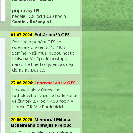
přípravky U9
neděle 30.8. od 10,30 hodin
Semín - Řečany n.L.
01.07.2026:
Pohár mužů OFS
První kolo poháru OFS se
odehraje o víkendu 1.-2.8. v
Semíně. Naši muži budou hostit
Libišany. V případě postupu
narazíme hned o týden později
doma na Dašice.
27.06.2026:
Losovací aktiv OFS
Losovací aktiv Okresního
fotbalového svazu se bude konat
ve čtvrtek 2.7. od 17,00 hodin v
Hotelu TRIM v Pardubicích.
20.06.2026:
Memoriál Milana
Eichelmana obhájila Přelouč
Již 21. ročník Memoriálu Milana