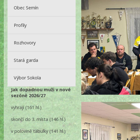
Obec Semín
Profily
Rozhovory
Stará garda
Výbor Sokola
Jak dopadnou muži v nové
sezóně 2026/27
vyhrají
(161 hl.)
skončí do 3. místa
(146 hl.)
v polovině tabulky
(141 hl.)