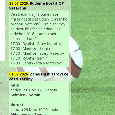
23.07.2026:
Budeme hostit OP
veteránů
Ve středu 7. října bude naše
hřiště hostit pět utkání Okresního
přeboru veteránů. Hraje se vždy
na dvou hřištích najednou (1/2
velkého hřiště). Diváci uvidí
následující utkání.
17,00 : Rybitví - Starý Mateřov
17,00 : Mnětice - Semín
17,30 : Mnětice - Starý Mateřov
17,30 : Rybitví - Semín
18,00 : Semín - Starý Mateřov
01.07.2026:
Zahájení mistrovské
části sezóny
 0 |
muži
neděle 23.8. od 17,00 hodin
Selmice - Semín
dorost
sobota 29.8. od 10,00 hodin
Mikulovice - Semín