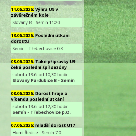
14.06.2026:
Výhra U9 v
závěrečném kole
Slovany B - Semín 11:20
13.06.2026:
Poslední utkání
dorostu
Semín - Třebechovice 0:3
08.06.2026:
Také přípravky U9
čeká poslední špíl sezóny
sobota 13.6. od 10,30 hodin
Slovany Pardubice B - Semín
08.06.2026:
Dorost hraje o
víkendu poslední utkání
sobota 13.6. od 12,30 hodin
Semín - Třebechovice p.O.
07.06.2026:
mladší dorost U17
Horní Ředice - Semín 7:0