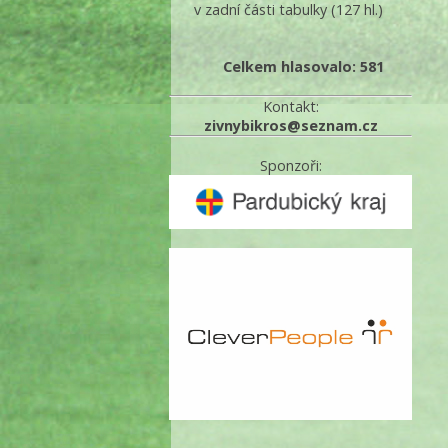
v zadní části tabulky
(127 hl.)
Celkem hlasovalo: 581
Kontakt:
zivnybikros@seznam.cz
Sponzoři: