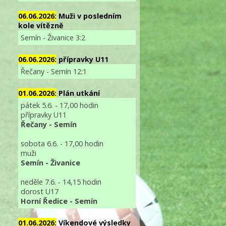
06.06.2026:
Muži v posledním
kole vítězně
Semín - Živanice 3:2
06.06.2026:
přípravky U11
Řečany - Semín 12:1
01.06.2026:
Plán utkání
pátek 5.6. - 17,00 hodin
přípravky U11
Řečany - Semín
sobota 6.6. - 17,00 hodin
muži
Semín - Živanice
neděle 7.6. - 14,15 hodin
dorost U17
Horní Ředice - Semín
01.06.2026:
Víkendové výsledky