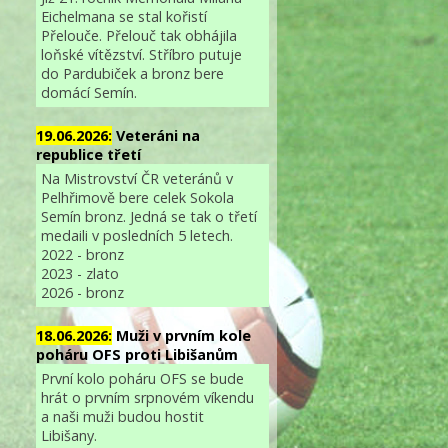
Eichelmana se stal kořistí
Přelouče. Přelouč tak obhájila
loňské vítězství. Stříbro putuje
do Pardubiček a bronz bere
domácí Semín.
19.06.2026:
Veteráni na
republice třetí
Na Mistrovství ČR veteránů v
Pelhřimově bere celek Sokola
Semín bronz. Jedná se tak o třetí
medaili v posledních 5 letech.
2022 - bronz
2023 - zlato
2026 - bronz
18.06.2026:
Muži v prvním kole
poháru OFS proti Libišanům
První kolo poháru OFS se bude
hrát o prvním srpnovém víkendu
a naši muži budou hostit
Libišany.