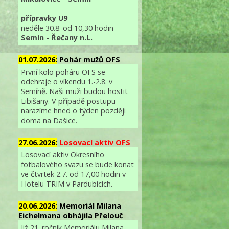
přípravky U9
neděle 30.8. od 10,30 hodin
Semín - Řečany n.L.
01.07.2026:
Pohár mužů OFS
První kolo poháru OFS se
odehraje o víkendu 1.-2.8. v
Semíně. Naši muži budou hostit
Libišany. V případě postupu
narazíme hned o týden později
doma na Dašice.
27.06.2026:
Losovací aktiv OFS
Losovací aktiv Okresního
fotbalového svazu se bude konat
ve čtvrtek 2.7. od 17,00 hodin v
Hotelu TRIM v Pardubicích.
20.06.2026:
Memoriál Milana
Eichelmana obhájila Přelouč
Již 21. ročník Memoriálu Milana