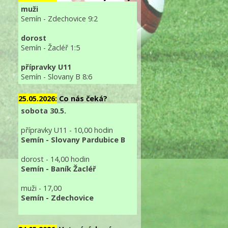
muži
Semín - Zdechovice 9:2
dorost
Semín - Žacléř 1:5
přípravky U11
Semín - Slovany B 8:6
25.05.2026:
Co nás čeká?
sobota 30.5.
přípravky U11 - 10,00 hodin
Semín - Slovany Pardubice B
dorost - 14,00 hodin
Semín - Baník Žacléř
muži - 17,00
Semín - Zdechovice