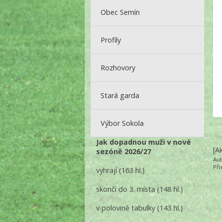
Obec Semín
Profily
Rozhovory
Stará garda
Výbor Sokola
Jak dopadnou muži v nové
[A
sezóně 2026/27
Au
Př
vyhrají
(163 hl.)
skončí do 3. místa
(148 hl.)
v polovině tabulky
(143 hl.)