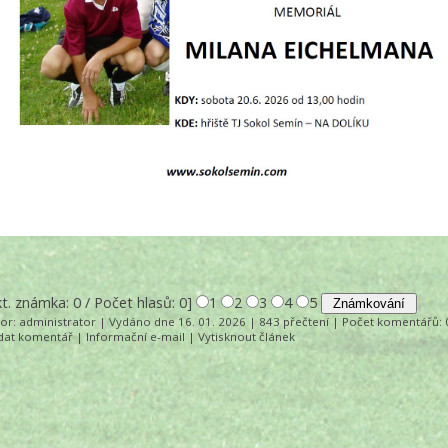
kt. známka: 0 / Počet hlasů: 0]
1
2
3
4
5
tor:
administrator
| Vydáno dne 16. 01. 2026 | 843 přečtení |
Počet komentářů
:
idat komentář
|
Informační e-mail
|
Vytisknout článek