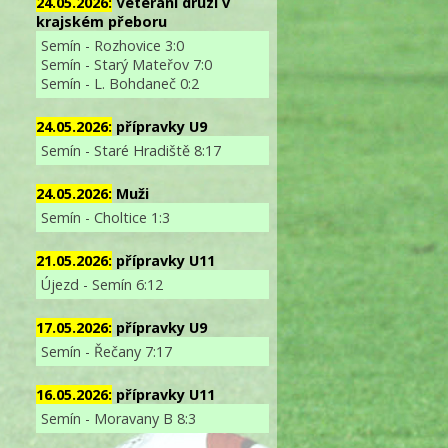
24.05.2026:
Veterání druzí v
krajském přeboru
Semín - Rozhovice 3:0
Semín - Starý Mateřov 7:0
Semín - L. Bohdaneč 0:2
24.05.2026:
přípravky U9
Semín - Staré Hradiště 8:17
24.05.2026:
Muži
Semín - Choltice 1:3
21.05.2026:
přípravky U11
Újezd - Semín 6:12
17.05.2026:
přípravky U9
Semín - Řečany 7:17
16.05.2026:
přípravky U11
Semín - Moravany B 8:3