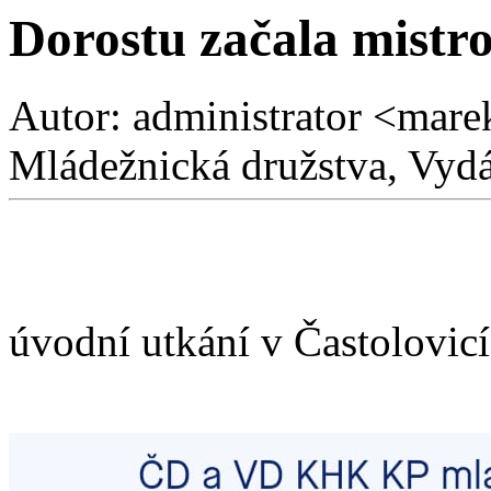
Dorostu začala mistr
Autor: administrator <mare
Mládežnická družstva, Vydá
úvodní utkání v Častolovic