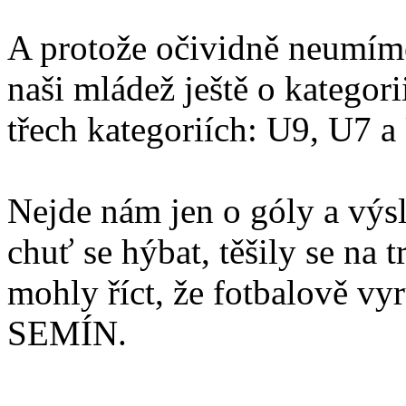
A protože očividně neumíme ř
naši mládež ještě o kategor
třech kategoriích: U9, U7 a
Nejde nám jen o góly a výs
chuť se hýbat, těšily se na 
mohly říct, že fotbalově v
SEMÍN.