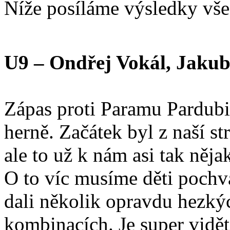
Níže posíláme výsledky všec
U9 – Ondřej Vokál, Jakub
Zápas proti Paramu Pardubi
herně. Začátek byl z naší st
ale to už k nám asi tak něja
O to víc musíme děti pochvá
dali několik opravdu hezk
kombinacích. Je super vidět