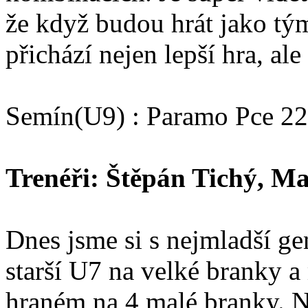
že když budou hrát jako tý
přichází nejen lepší hra, ale
Semín(U9) : Paramo Pce 22
Trenéři: Štěpán Tichý, M
Dnes jsme si s nejmladší gen
starší U7 na velké branky 
hraném na 4 malé branky. Na