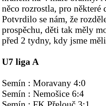
něco rozrostla, pro některé d
Potvrdilo se nám, že rozděle
prospěchu, děti tak měly mo
před 2 tydny, kdy jsme měl
U7 liga A
Semín : Moravany 4:0
Semín : Nemošice 6:4
Semín : FK Přelouč 3:1