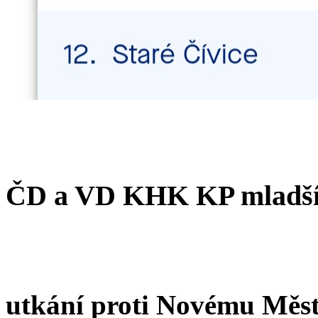
ČD a VD KHK KP mladší
utkání proti Novému Měs