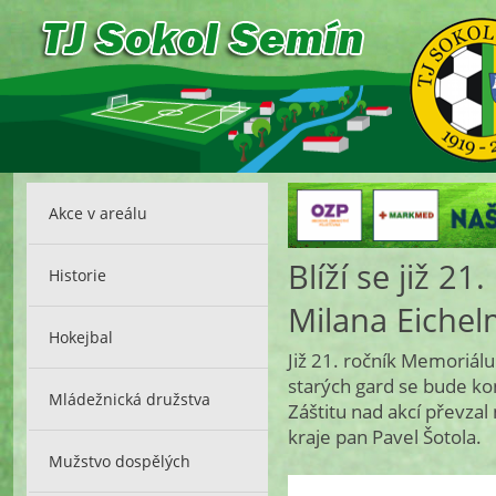
Akce v areálu
Blíží se již 2
Historie
Milana Eiche
Hokejbal
Již 21. ročník Memoriál
starých gard se bude ko
Mládežnická družstva
Záštitu nad akcí převz
kraje pan Pavel Šotola.
Mužstvo dospělých