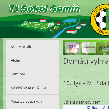
Akce v areálu
Domácí výhra 
Historie
Hokejbal
10. liga - IV. tříd
Mládežnická družstva
Mužstvo dospělých
utkání s Jankovicemi