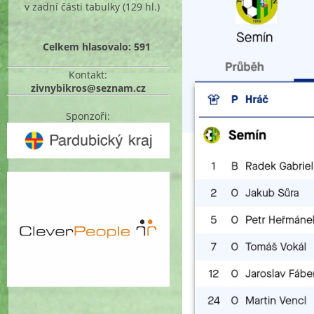
v zadní části tabulky
(129 hl.)
Celkem hlasovalo: 591
Kontakt:
zivnybikros@seznam.cz
Sponzoři: