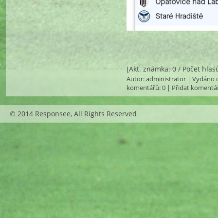
[Akt. známka: 0 / Počet hlas
Autor:
administrator
| Vydáno d
komentářů
: 0 |
Přidat komentá
© 2014 Responsee, All Rights Reserved