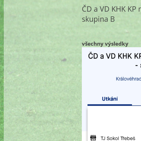
ČD a VD KHK KP m
skupina B
všechny výsledky