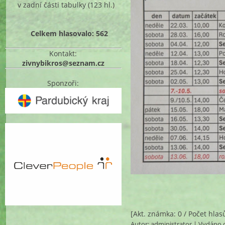
v zadní části tabulky
(123 hl.)
Celkem hlasovalo: 562
Kontakt:
zivnybikros@seznam.cz
Sponzoři:
[Akt. známka: 0 / Počet hlas
Autor:
administrator
| Vydáno d