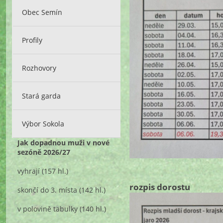
Obec Semín
Profily
Rozhovory
Stará garda
Výbor Sokola
Jak dopadnou muži v nové
sezóně 2026/27
vyhrají
(157 hl.)
rozpis dorostu
skončí do 3. místa
(142 hl.)
v polovině tabulky
(140 hl.)