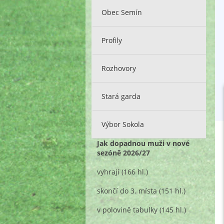
Obec Semín
Profily
Rozhovory
Stará garda
Výbor Sokola
Jak dopadnou muži v nové
sezóně 2026/27
vyhrají
(166 hl.)
skončí do 3. místa
(151 hl.)
v polovině tabulky
(145 hl.)