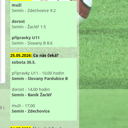
muži
Semín - Zdechovice 9:2
dorost
Semín - Žacléř 1:5
přípravky U11
Semín - Slovany B 8:6
25.05.2026:
Co nás čeká?
sobota 30.5.
přípravky U11 - 10,00 hodin
Semín - Slovany Pardubice B
dorost - 14,00 hodin
Semín - Baník Žacléř
muži - 17,00
 0 |
Semín - Zdechovice