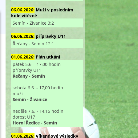
06.06.2026:
Muži v posledním
kole vítězně
Semín - Živanice 3:2
06.06.2026:
přípravky U11
Řečany - Semín 12:1
01.06.2026:
Plán utkání
pátek 5.6. - 17,00 hodin
přípravky U11
Řečany - Semín
sobota 6.6. - 17,00 hodin
muži
Semín - Živanice
neděle 7.6. - 14,15 hodin
dorost U17
Horní Ředice - Semín
01.06.2026:
Víkendové výsledky