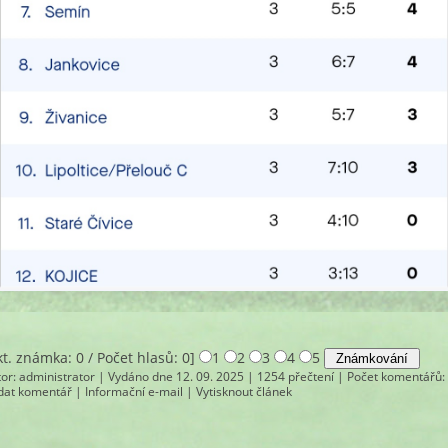
kt. známka: 0 / Počet hlasů: 0]
1
2
3
4
5
tor:
administrator
| Vydáno dne 12. 09. 2025 | 1254 přečtení |
Počet komentářů
:
idat komentář
|
Informační e-mail
|
Vytisknout článek