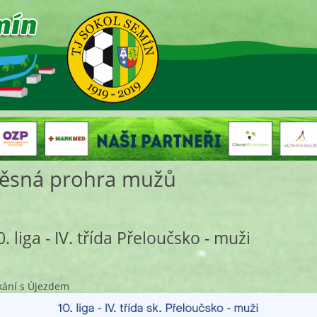
ěsná prohra mužů
0. liga - IV. třída Přeloučsko - muži
kání s Újezdem