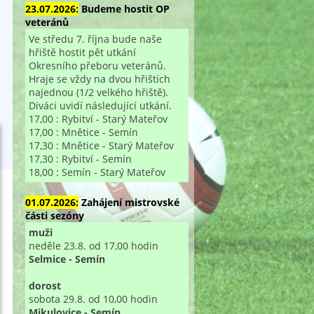
23.07.2026:
Budeme hostit OP
veteránů
Ve středu 7. října bude naše
hřiště hostit pět utkání
Okresního přeboru veteránů.
Hraje se vždy na dvou hřištích
najednou (1/2 velkého hřiště).
Diváci uvidí následující utkání.
17,00 : Rybitví - Starý Mateřov
17,00 : Mnětice - Semín
17,30 : Mnětice - Starý Mateřov
17,30 : Rybitví - Semín
18,00 : Semín - Starý Mateřov
01.07.2026:
Zahájení mistrovské
části sezóny
muži
neděle 23.8. od 17,00 hodin
Selmice - Semín
dorost
sobota 29.8. od 10,00 hodin
Mikulovice - Semín