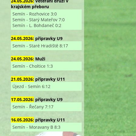
24.05.2026:
Veterání druzí v
krajském přeboru
Semín - Rozhovice 3:0
Semín - Starý Mateřov 7:0
Semín - L. Bohdaneč 0:2
24.05.2026:
přípravky U9
Semín - Staré Hradiště 8:17
24.05.2026:
Muži
Semín - Choltice 1:3
21.05.2026:
přípravky U11
Újezd - Semín 6:12
17.05.2026:
přípravky U9
Semín - Řečany 7:17
16.05.2026:
přípravky U11
Semín - Moravany B 8:3