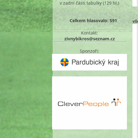
v zadní části tabulky
(129 hl.)
Celkem hlasovalo: 591
vš
Kontakt:
zivnybikros@seznam.cz
Sponzoři: