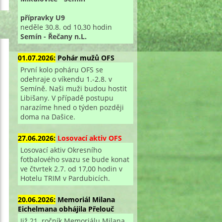
přípravky U9
neděle 30.8. od 10,30 hodin
Semín - Řečany n.L.
01.07.2026:
Pohár mužů OFS
První kolo poháru OFS se
odehraje o víkendu 1.-2.8. v
Semíně. Naši muži budou hostit
Libišany. V případě postupu
narazíme hned o týden později
doma na Dašice.
27.06.2026:
Losovací aktiv OFS
Losovací aktiv Okresního
fotbalového svazu se bude konat
ve čtvrtek 2.7. od 17,00 hodin v
Hotelu TRIM v Pardubicích.
20.06.2026:
Memoriál Milana
Eichelmana obhájila Přelouč
Již 21. ročník Memoriálu Milana