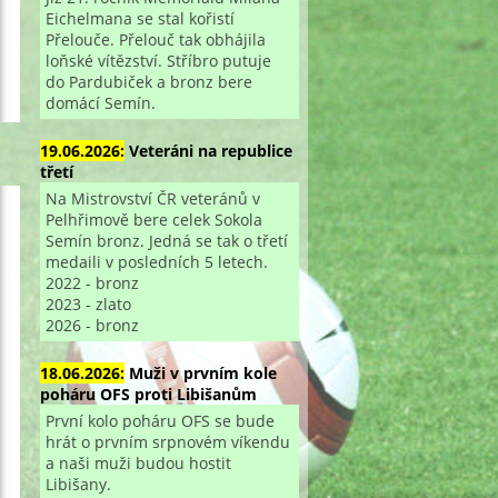
Eichelmana se stal kořistí
Přelouče. Přelouč tak obhájila
loňské vítězství. Stříbro putuje
do Pardubiček a bronz bere
domácí Semín.
19.06.2026:
Veteráni na republice
třetí
Na Mistrovství ČR veteránů v
Pelhřimově bere celek Sokola
Semín bronz. Jedná se tak o třetí
medaili v posledních 5 letech.
2022 - bronz
2023 - zlato
2026 - bronz
18.06.2026:
Muži v prvním kole
poháru OFS proti Libišanům
První kolo poháru OFS se bude
hrát o prvním srpnovém víkendu
a naši muži budou hostit
Libišany.