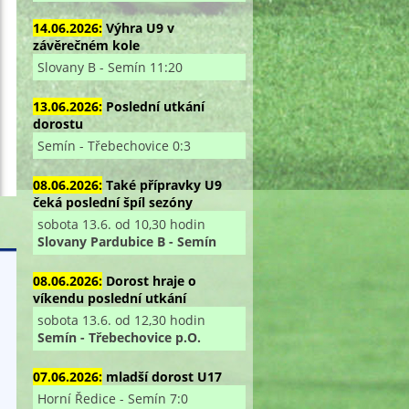
14.06.2026:
Výhra U9 v
závěrečném kole
Slovany B - Semín 11:20
13.06.2026:
Poslední utkání
dorostu
Semín - Třebechovice 0:3
08.06.2026:
Také přípravky U9
čeká poslední špíl sezóny
sobota 13.6. od 10,30 hodin
Slovany Pardubice B - Semín
08.06.2026:
Dorost hraje o
víkendu poslední utkání
sobota 13.6. od 12,30 hodin
Semín - Třebechovice p.O.
07.06.2026:
mladší dorost U17
Horní Ředice - Semín 7:0