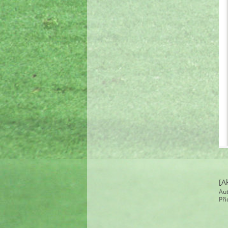
[A
Au
Př