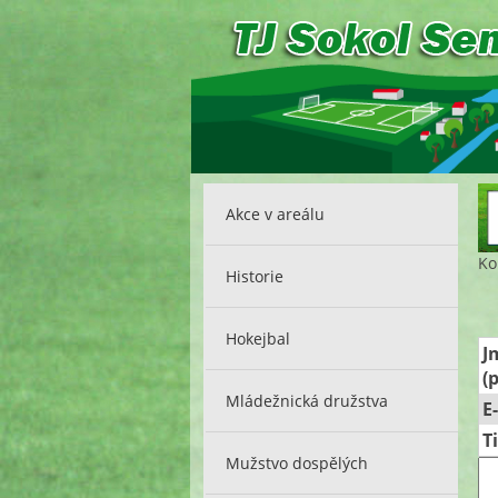
Akce v areálu
Ko
Historie
Hokejbal
J
(
Mládežnická družstva
E
T
Mužstvo dospělých