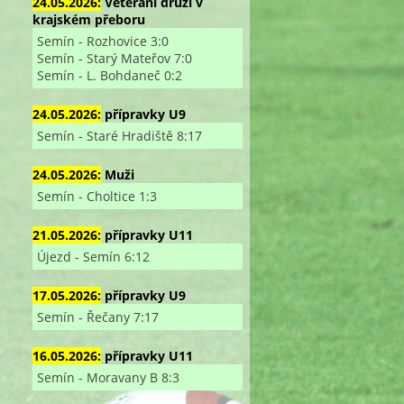
24.05.2026:
Veterání druzí v
krajském přeboru
Semín - Rozhovice 3:0
Semín - Starý Mateřov 7:0
Semín - L. Bohdaneč 0:2
24.05.2026:
přípravky U9
Semín - Staré Hradiště 8:17
24.05.2026:
Muži
Semín - Choltice 1:3
21.05.2026:
přípravky U11
Újezd - Semín 6:12
17.05.2026:
přípravky U9
Semín - Řečany 7:17
16.05.2026:
přípravky U11
Semín - Moravany B 8:3