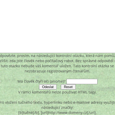
dpovězte, prosím, na následující kontrolní otázku, která nám pomů
zlišit, zda jste člověk nebo počítačový robot. Bez správné odpovědi
tuto otázku nebude váš komentář uložen. Tato kontrolní otázka se
nezobrazuje registrovaným čtenářům.
Má člověk čtyři oči (ano/ne)?
V rámci komentářů nelze používat HTML tagy.
Pro vložení tučného textu, hyperlinku nebo e-mailové adresy využijt
následující značky:
[b]tučné[/b], [url]http://www.domeny.cz[/url],