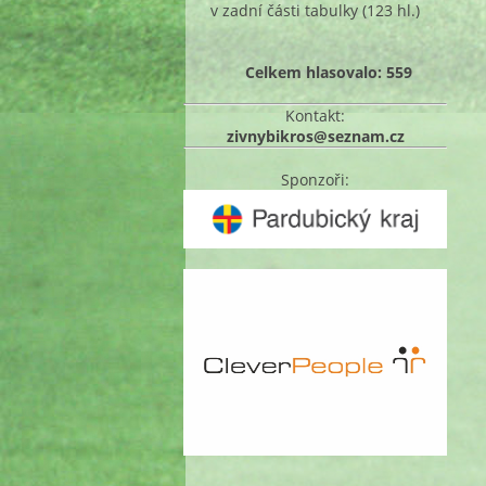
v zadní části tabulky
(123 hl.)
Celkem hlasovalo: 559
Kontakt:
zivnybikros@seznam.cz
Sponzoři: