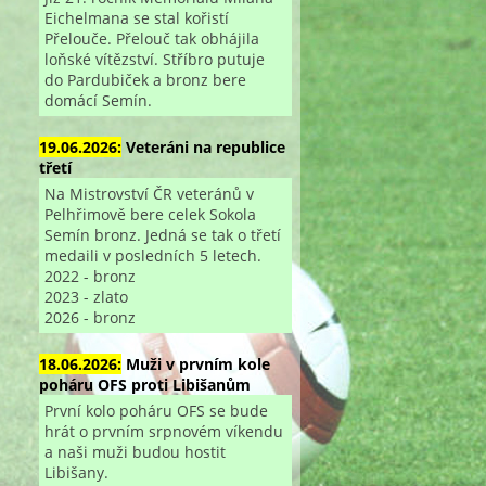
Eichelmana se stal kořistí
Přelouče. Přelouč tak obhájila
loňské vítězství. Stříbro putuje
do Pardubiček a bronz bere
domácí Semín.
19.06.2026:
Veteráni na republice
třetí
Na Mistrovství ČR veteránů v
Pelhřimově bere celek Sokola
Semín bronz. Jedná se tak o třetí
medaili v posledních 5 letech.
2022 - bronz
2023 - zlato
2026 - bronz
18.06.2026:
Muži v prvním kole
poháru OFS proti Libišanům
První kolo poháru OFS se bude
hrát o prvním srpnovém víkendu
a naši muži budou hostit
Libišany.