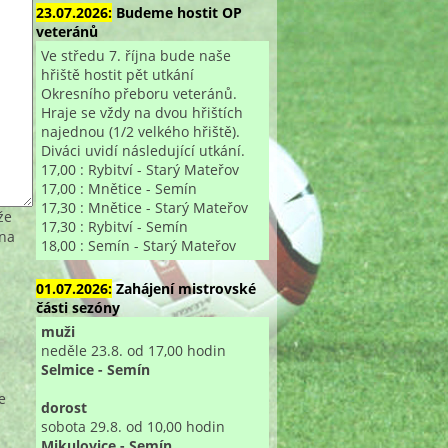
23.07.2026:
Budeme hostit OP
veteránů
Ve středu 7. října bude naše
hřiště hostit pět utkání
Okresního přeboru veteránů.
Hraje se vždy na dvou hřištích
najednou (1/2 velkého hřiště).
Diváci uvidí následující utkání.
17,00 : Rybitví - Starý Mateřov
17,00 : Mnětice - Semín
17,30 : Mnětice - Starý Mateřov
že
17,30 : Rybitví - Semín
 na
18,00 : Semín - Starý Mateřov
01.07.2026:
Zahájení mistrovské
části sezóny
muži
neděle 23.8. od 17,00 hodin
Selmice - Semín
e
dorost
sobota 29.8. od 10,00 hodin
Mikulovice - Semín