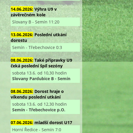
14.06.2026:
Výhra U9 v
závěrečném kole
Slovany B - Semín 11:20
13.06.2026:
Poslední utkání
dorostu
Semín - Třebechovice 0:3
08.06.2026:
Také přípravky U9
čeká poslední špíl sezóny
sobota 13.6. od 10,30 hodin
Slovany Pardubice B - Semín
08.06.2026:
Dorost hraje o
víkendu poslední utkání
sobota 13.6. od 12,30 hodin
Semín - Třebechovice p.O.
07.06.2026:
mladší dorost U17
Horní Ředice - Semín 7:0