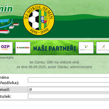
mentáře
ke článku: Děti na vítězné vlně
ze dne 09.09.2025, autor článku: administrator
méno
přezdívka):
-mail:
itulek: