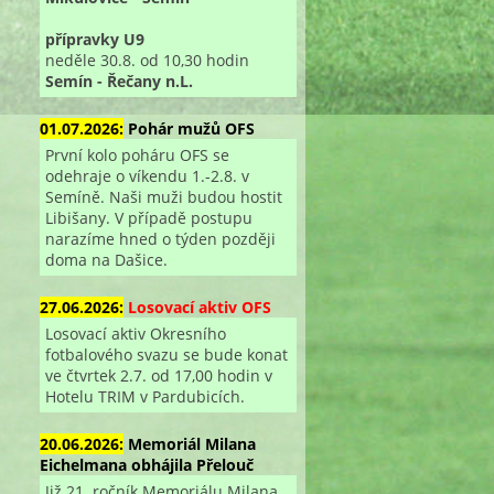
přípravky U9
neděle 30.8. od 10,30 hodin
Semín - Řečany n.L.
01.07.2026:
Pohár mužů OFS
První kolo poháru OFS se
odehraje o víkendu 1.-2.8. v
Semíně. Naši muži budou hostit
Libišany. V případě postupu
narazíme hned o týden později
doma na Dašice.
27.06.2026:
Losovací aktiv OFS
Losovací aktiv Okresního
fotbalového svazu se bude konat
ve čtvrtek 2.7. od 17,00 hodin v
Hotelu TRIM v Pardubicích.
20.06.2026:
Memoriál Milana
Eichelmana obhájila Přelouč
Již 21. ročník Memoriálu Milana