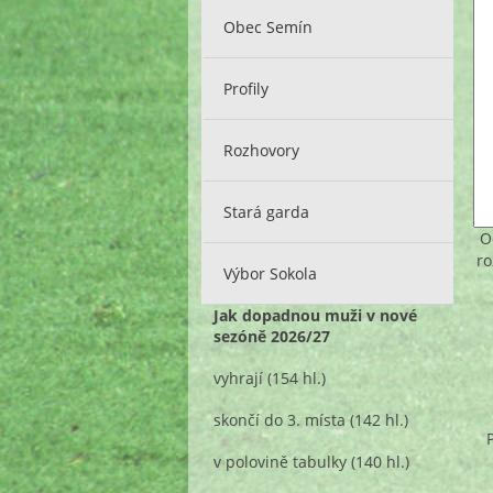
Obec Semín
Profily
Rozhovory
Stará garda
O
ro
Výbor Sokola
Jak dopadnou muži v nové
sezóně 2026/27
vyhrají
(154 hl.)
skončí do 3. místa
(142 hl.)
v polovině tabulky
(140 hl.)