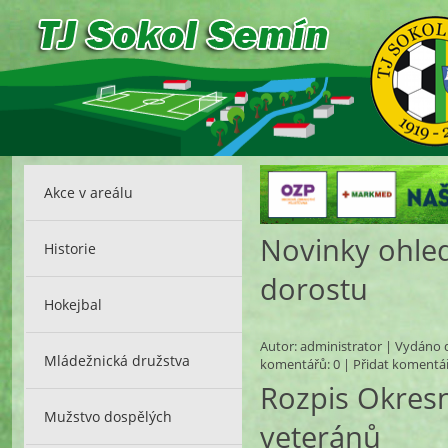
Akce v areálu
Novinky ohle
Historie
dorostu
Hokejbal
Autor:
administrator
| Vydáno d
Mládežnická družstva
komentářů
: 0 |
Přidat komentá
Rozpis Okres
Mužstvo dospělých
veteránů