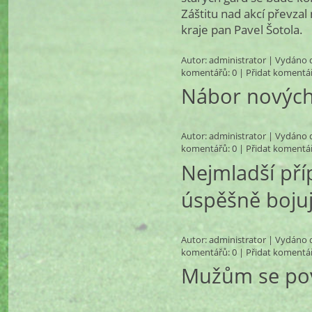
Záštitu nad akcí převz
kraje pan Pavel Šotola.
Autor:
administrator
| Vydáno d
komentářů
: 0 |
Přidat komentá
Nábor nových f
Autor:
administrator
| Vydáno d
komentářů
: 0 |
Přidat komentá
Nejmladší pří
úspěšně bojuj
Autor:
administrator
| Vydáno d
komentářů
: 0 |
Přidat komentá
Mužům se po