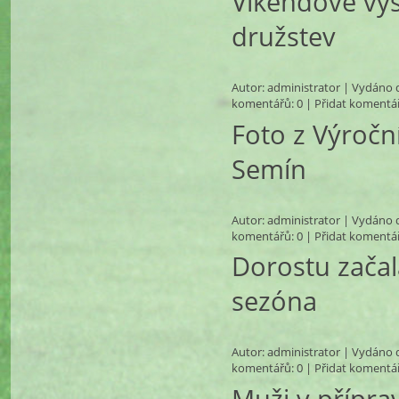
Víkendové výs
družstev
Autor:
administrator
| Vydáno d
komentářů
: 0 |
Přidat komentá
Foto z Výročn
Semín
Autor:
administrator
| Vydáno d
komentářů
: 0 |
Přidat komentá
Dorostu začal
sezóna
Autor:
administrator
| Vydáno d
komentářů
: 0 |
Přidat komentá
Muži v přípra