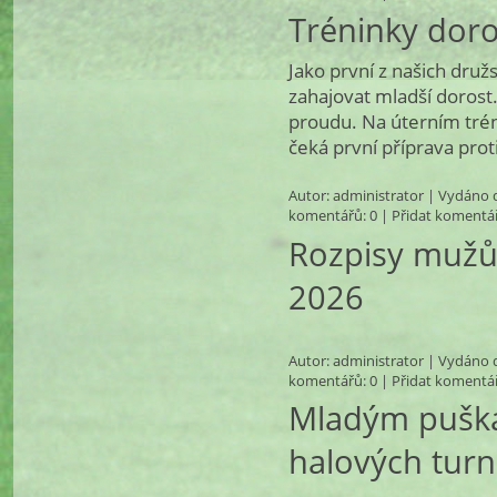
Tréninky dor
Jako první z našich dru
zahajovat mladší dorost. 
proudu. Na úterním trén
čeká první příprava prot
Autor:
administrator
| Vydáno d
komentářů
: 0 |
Přidat komentá
Rozpisy mužů 
2026
Autor:
administrator
| Vydáno d
komentářů
: 0 |
Přidat komentá
Mladým pušká
halových turn