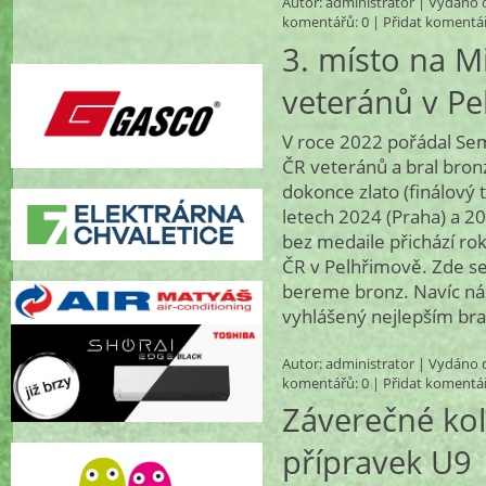
Autor:
administrator
| Vydáno d
komentářů
: 0 |
Přidat komentá
3. místo na M
veteránů v P
V roce 2022 pořádal Sem
ČR veteránů a bral bronz
dokonce zlato (finálový 
letech 2024 (Praha) a 20
bez medaile přichází rok
ČR v Pelhřimově. Zde se
bereme bronz. Navíc náš
vyhlášený nejlepším br
Autor:
administrator
| Vydáno d
komentářů
: 0 |
Přidat komentá
Záverečné kol
přípravek U9