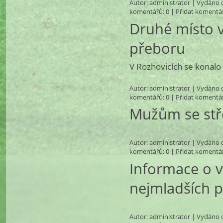
Autor:
administrator
| Vydáno d
komentářů
: 0 |
Přidat komentá
Druhé místo 
přeboru
V Rozhovicích se konalo
Autor:
administrator
| Vydáno d
komentářů
: 0 |
Přidat komentá
Mužům se stř
Autor:
administrator
| Vydáno d
komentářů
: 0 |
Přidat komentá
Informace o v
nejmladších p
Autor:
administrator
| Vydáno d