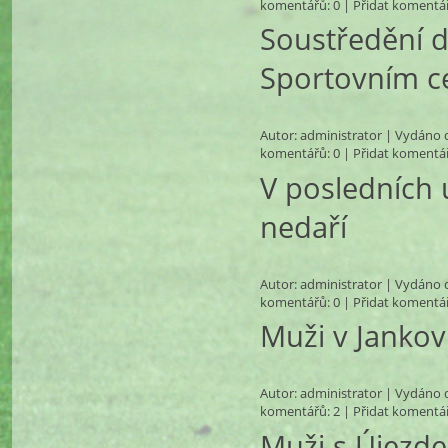
komentářů
: 0 |
Přidat komentá
Soustředění d
Sportovním c
Autor:
administrator
| Vydáno d
komentářů
: 0 |
Přidat komentá
V posledních 
nedaří
Autor:
administrator
| Vydáno d
komentářů
: 0 |
Přidat komentá
Muži v Jankov
Autor:
administrator
| Vydáno d
komentářů
: 2 |
Přidat komentá
Muži s Újezd