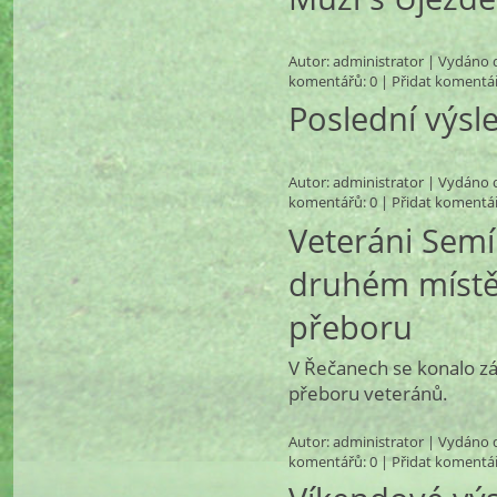
Autor:
administrator
| Vydáno d
komentářů
: 0 |
Přidat komentá
Poslední výsl
Autor:
administrator
| Vydáno d
komentářů
: 0 |
Přidat komentá
Veteráni Sem
druhém místě
přeboru
V Řečanech se konalo z
přeboru veteránů.
Autor:
administrator
| Vydáno d
komentářů
: 0 |
Přidat komentá