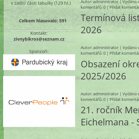
Autor:
administrator
| Vydáno d
v zadní části tabulky
(129 hl.)
komentářů
: 0 |
Přidat komentá
Termínová lis
Celkem hlasovalo: 591
2026
Kontakt:
zivnybikros@seznam.cz
Autor:
administrator
| Vydáno d
Sponzoři:
komentářů
: 0 |
Přidat komentá
Obsazení okre
2025/2026
Autor:
administrator
| Vydáno d
komentářů
: 0 |
Přidat komentá
21. ročník Me
Eichelmana -