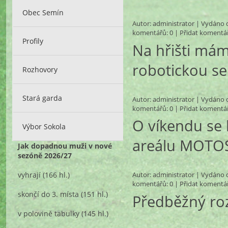
Obec Semín
Autor:
administrator
| Vydáno d
komentářů
: 0 |
Přidat komentá
Profily
Na hřišti má
robotickou se
Rozhovory
Stará garda
Autor:
administrator
| Vydáno d
komentářů
: 0 |
Přidat komentá
O víkendu se
Výbor Sokola
areálu MOTO
Jak dopadnou muži v nové
sezóně 2026/27
vyhrají
(166 hl.)
Autor:
administrator
| Vydáno d
komentářů
: 0 |
Přidat komentá
skončí do 3. místa
(151 hl.)
Předběžný ro
v polovině tabulky
(145 hl.)