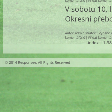
komentářů
: 0 |
Přidat komentá
V sobotu 10. 
Okresní přeb
Autor:
administrator
| Vydáno d
komentářů
: 0 |
Přidat komentá
index
| 1-38
© 2014 Responsee, All Rights Reserved