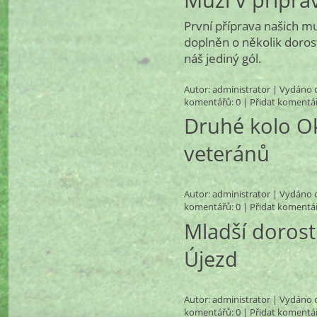
První příprava našich m
doplněn o několik dorost
náš jediný gól.
Autor:
administrator
| Vydáno d
komentářů
: 0 |
Přidat komentá
Druhé kolo O
veteránů
Autor:
administrator
| Vydáno d
komentářů
: 0 |
Přidat komentá
Mladší dorost
Újezd
Autor:
administrator
| Vydáno d
komentářů
: 0 |
Přidat komentá