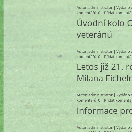
Autor:
administrator
| Vydáno d
komentářů
: 0 |
Přidat komentá
Úvodní kolo 
veteránů
Autor:
administrator
| Vydáno d
komentářů
: 0 |
Přidat komentá
Letos již 21.
Milana Eiche
Autor:
administrator
| Vydáno d
komentářů
: 0 |
Přidat komentá
Informace pro
Autor:
administrator
| Vydáno d