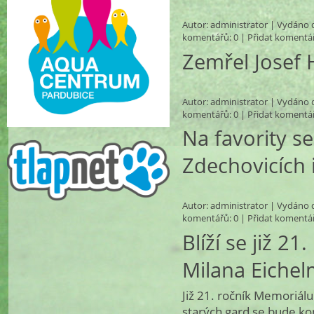
Autor:
administrator
| Vydáno d
komentářů
: 0 |
Přidat komentá
Zemřel Josef
Autor:
administrator
| Vydáno d
komentářů
: 0 |
Přidat komentá
Na favority s
Zdechovicích i
Autor:
administrator
| Vydáno d
komentářů
: 0 |
Přidat komentá
Blíží se již 2
Milana Eiche
Již 21. ročník Memoriál
starých gard se bude ko