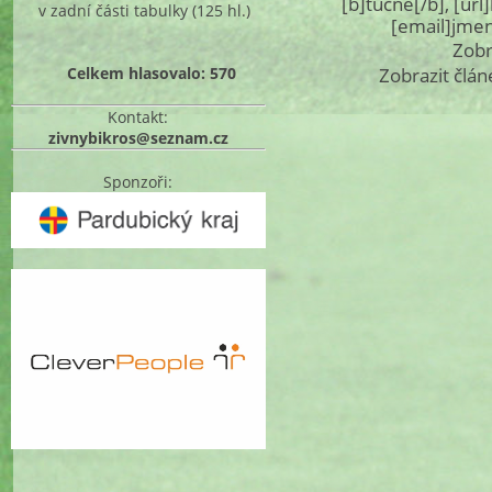
[b]tučné[/b], [ur
v zadní části tabulky
(125 hl.)
[email]jme
Zobr
Celkem hlasovalo: 570
Zobrazit člán
Kontakt:
zivnybikros@seznam.cz
Sponzoři: