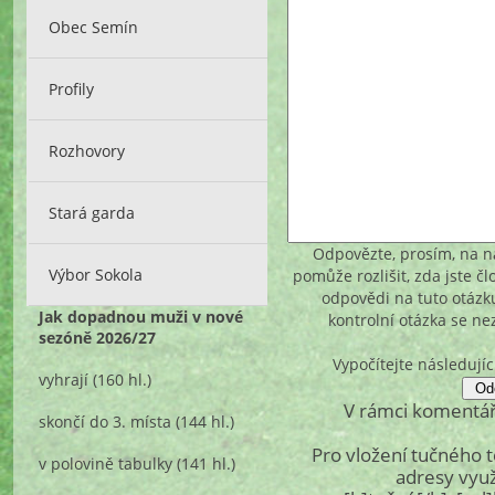
Obec Semín
Profily
Rozhovory
Stará garda
Odpovězte, prosím, na ná
Výbor Sokola
pomůže rozlišit, zda jste č
odpovědi na tuto otázk
Jak dopadnou muži v nové
kontrolní otázka se n
sezóně 2026/27
Vypočítejte následujíc
vyhrají
(160 hl.)
V rámci komentář
skončí do 3. místa
(144 hl.)
Pro vložení tučného 
v polovině tabulky
(141 hl.)
adresy využ