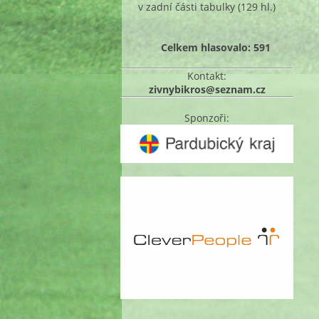
v zadní části tabulky
(129 hl.)
Celkem hlasovalo: 591
Kontakt:
zivnybikros@seznam.cz
Sponzoři: