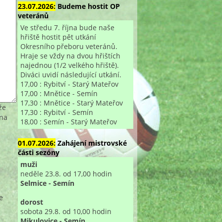
23.07.2026:
Budeme hostit OP
veteránů
Ve středu 7. října bude naše
hřiště hostit pět utkání
Okresního přeboru veteránů.
Hraje se vždy na dvou hřištích
najednou (1/2 velkého hřiště).
Diváci uvidí následující utkání.
17,00 : Rybitví - Starý Mateřov
17,00 : Mnětice - Semín
17,30 : Mnětice - Starý Mateřov
že
17,30 : Rybitví - Semín
 na
18,00 : Semín - Starý Mateřov
01.07.2026:
Zahájení mistrovské
části sezóny
muži
neděle 23.8. od 17,00 hodin
Selmice - Semín
e
dorost
sobota 29.8. od 10,00 hodin
Mikulovice - Semín