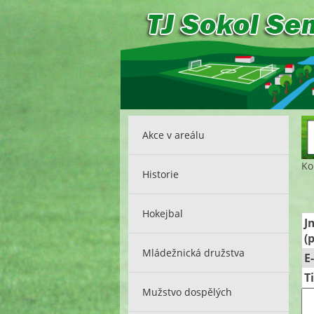
Akce v areálu
Ko
Historie
Hokejbal
J
(
Mládežnická družstva
E
T
Mužstvo dospělých