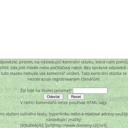
dpovězte, prosím, na následující kontrolní otázku, která nám pomů
zlišit, zda jste člověk nebo počítačový robot. Bez správné odpovědi
tuto otázku nebude váš komentář uložen. Tato kontrolní otázka se
nezobrazuje registrovaným čtenářům.
Žijí lidé na Slunci (ano/ne)?
V rámci komentářů nelze používat HTML tagy.
Pro vložení tučného textu, hyperlinku nebo e-mailové adresy využijt
následující značky:
[b]tučné[/b], [url]http://www.domeny.cz[/url],