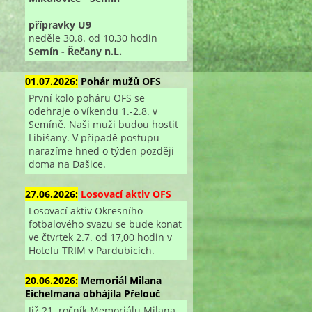
přípravky U9
neděle 30.8. od 10,30 hodin
Semín - Řečany n.L.
01.07.2026:
Pohár mužů OFS
První kolo poháru OFS se
odehraje o víkendu 1.-2.8. v
Semíně. Naši muži budou hostit
Libišany. V případě postupu
narazíme hned o týden později
doma na Dašice.
27.06.2026:
Losovací aktiv OFS
Losovací aktiv Okresního
fotbalového svazu se bude konat
ve čtvrtek 2.7. od 17,00 hodin v
Hotelu TRIM v Pardubicích.
20.06.2026:
Memoriál Milana
Eichelmana obhájila Přelouč
Již 21. ročník Memoriálu Milana