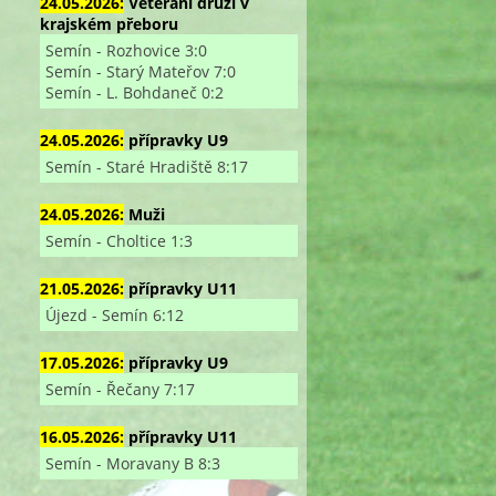
24.05.2026:
Veterání druzí v
krajském přeboru
Semín - Rozhovice 3:0
Semín - Starý Mateřov 7:0
Semín - L. Bohdaneč 0:2
24.05.2026:
přípravky U9
Semín - Staré Hradiště 8:17
24.05.2026:
Muži
Semín - Choltice 1:3
21.05.2026:
přípravky U11
Újezd - Semín 6:12
17.05.2026:
přípravky U9
Semín - Řečany 7:17
16.05.2026:
přípravky U11
Semín - Moravany B 8:3