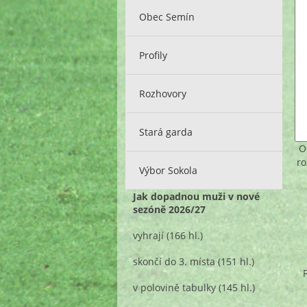
Obec Semín
Profily
Rozhovory
Stará garda
O
ro
Výbor Sokola
Jak dopadnou muži v nové
sezóně 2026/27
vyhrají
(166 hl.)
skončí do 3. místa
(151 hl.)
v polovině tabulky
(145 hl.)