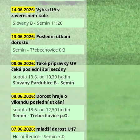
14.06.2026:
Výhra U9 v
závěrečném kole
Slovany B - Semín 11:20
13.06.2026:
Poslední utkání
dorostu
Semín - Třebechovice 0:3
08.06.2026:
Také přípravky U9
čeká poslední špíl sezóny
sobota 13.6. od 10,30 hodin
Slovany Pardubice B - Semín
08.06.2026:
Dorost hraje o
víkendu poslední utkání
sobota 13.6. od 12,30 hodin
Semín - Třebechovice p.O.
07.06.2026:
mladší dorost U17
Horní Ředice - Semín 7:0