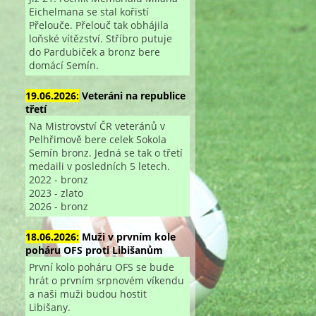
Eichelmana se stal kořistí
Přelouče. Přelouč tak obhájila
loňské vítězství. Stříbro putuje
do Pardubiček a bronz bere
domácí Semín.
19.06.2026:
Veteráni na republice
třetí
Na Mistrovství ČR veteránů v
Pelhřimově bere celek Sokola
Semín bronz. Jedná se tak o třetí
medaili v posledních 5 letech.
2022 - bronz
2023 - zlato
2026 - bronz
18.06.2026:
Muži v prvním kole
poháru OFS proti Libišanům
První kolo poháru OFS se bude
hrát o prvním srpnovém víkendu
a naši muži budou hostit
Libišany.