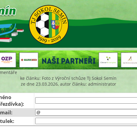
mentáře
ke článku: Foto z Výroční schůze TJ Sokol Semín
ze dne 23.03.2026, autor článku: administrator
méno
přezdívka):
-mail:
itulek: