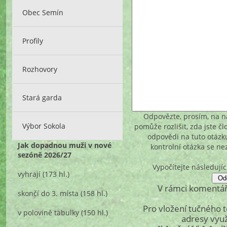
Obec Semín
Profily
Rozhovory
Stará garda
Odpovězte, prosím, na ná
Výbor Sokola
pomůže rozlišit, zda jste č
odpovědi na tuto otázk
Jak dopadnou muži v nové
kontrolní otázka se n
sezóně 2026/27
Vypočítejte následujíc
vyhrají
(173 hl.)
V rámci komentář
skončí do 3. místa
(158 hl.)
Pro vložení tučného 
v polovině tabulky
(150 hl.)
adresy využ