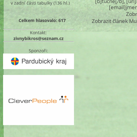
[b]tučné[/b], [ur
v zadní části tabulky
(136 hl.)
[email]jme
Zobr
Celkem hlasovalo: 617
Zobrazit článek Mu
Kontakt:
zivnybikros@seznam.cz
Sponzoři: