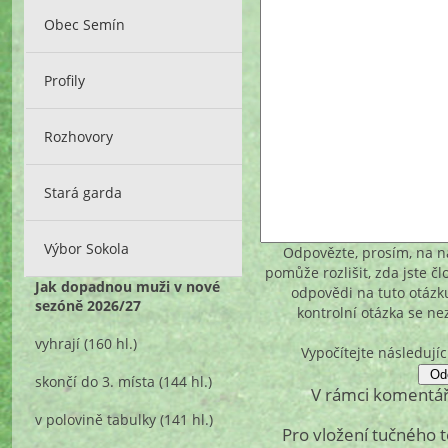
Obec Semín
Profily
Rozhovory
Stará garda
Výbor Sokola
Odpovězte, prosím, na ná
pomůže rozlišit, zda jste č
Jak dopadnou muži v nové
odpovědi na tuto otázk
sezóně 2026/27
kontrolní otázka se n
vyhrají
(160 hl.)
Vypočítejte následujíc
skončí do 3. místa
(144 hl.)
V rámci komentář
v polovině tabulky
(141 hl.)
Pro vložení tučného 