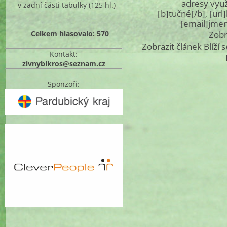
adresy využ
v zadní části tabulky
(125 hl.)
[b]tučné[/b], [ur
[email]jme
Celkem hlasovalo: 570
Zobr
Zobrazit článek Blíží 
Kontakt:
zivnybikros@seznam.cz
Sponzoři: