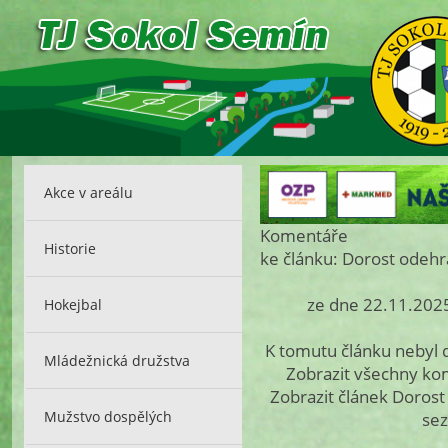
Akce v areálu
Komentáře
Historie
ke článku: Dorost odehrá
ze dne 22.11.2025
Hokejbal
K tomutu článku nebyl
Mládežnická družstva
Zobrazit všechny k
Zobrazit článek Dorost 
Mužstvo dospělých
sez