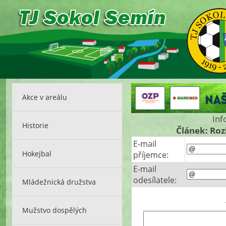
Akce v areálu
Inf
Historie
Článek: Ro
E-mail
Hokejbal
příjemce:
E-mail
odesílatele:
Mládežnická družstva
Mužstvo dospělých