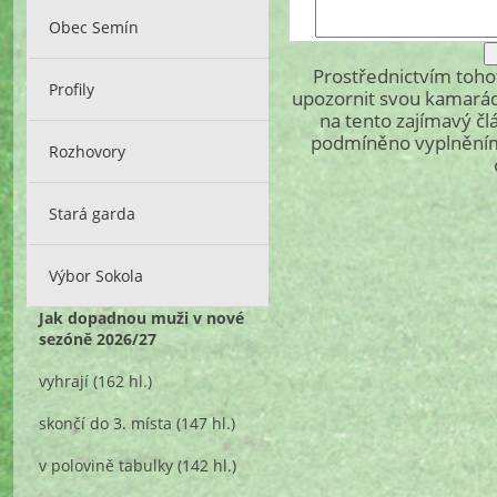
Obec Semín
Prostřednictvím toh
Profily
upozornit svou kamarád
na tento zajímavý čl
podmíněno vyplněním 
Rozhovory
Stará garda
Výbor Sokola
Jak dopadnou muži v nové
sezóně 2026/27
vyhrají
(162 hl.)
skončí do 3. místa
(147 hl.)
v polovině tabulky
(142 hl.)