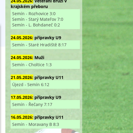
24.05.2026:
Veterání druzí v
krajském přeboru
Semín - Rozhovice 3:0
Semín - Starý Mateřov 7:0
Semín - L. Bohdaneč 0:2
24.05.2026:
přípravky U9
Semín - Staré Hradiště 8:17
24.05.2026:
Muži
Semín - Choltice 1:3
21.05.2026:
přípravky U11
Újezd - Semín 6:12
17.05.2026:
přípravky U9
Semín - Řečany 7:17
16.05.2026:
přípravky U11
Semín - Moravany B 8:3