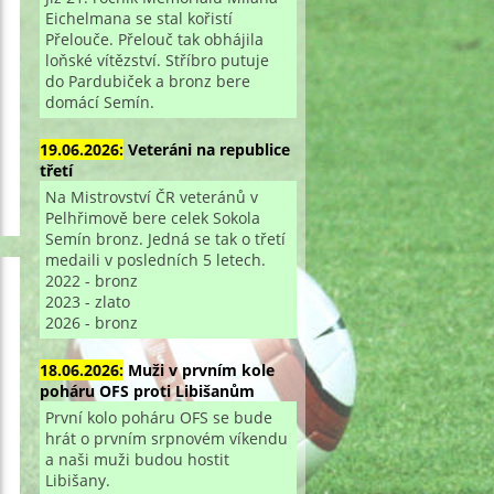
Eichelmana se stal kořistí
Přelouče. Přelouč tak obhájila
loňské vítězství. Stříbro putuje
do Pardubiček a bronz bere
domácí Semín.
19.06.2026:
Veteráni na republice
třetí
Na Mistrovství ČR veteránů v
Pelhřimově bere celek Sokola
Semín bronz. Jedná se tak o třetí
medaili v posledních 5 letech.
2022 - bronz
2023 - zlato
2026 - bronz
18.06.2026:
Muži v prvním kole
poháru OFS proti Libišanům
První kolo poháru OFS se bude
hrát o prvním srpnovém víkendu
a naši muži budou hostit
Libišany.