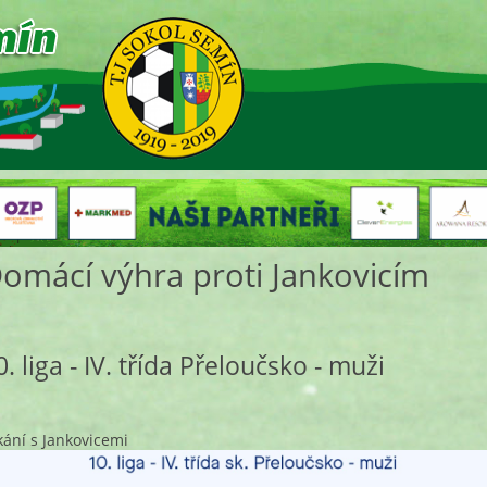
omácí výhra proti Jankovicím
0. liga - IV. třída Přeloučsko - muži
kání s Jankovicemi