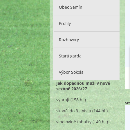
Obec Semín
Profily
Rozhovory
Stará garda
Výbor Sokola
Jak dopadnou muži v nové
sezóně 2026/27
vyhrají
(158 hl.)
se
skončí do 3. místa
(144 hl.)
v polovině tabulky
(140 hl.)