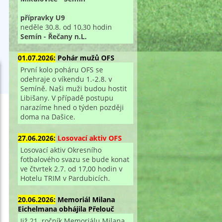
přípravky U9
neděle 30.8. od 10,30 hodin
Semín - Řečany n.L.
01.07.2026:
Pohár mužů OFS
První kolo poháru OFS se
odehraje o víkendu 1.-2.8. v
Semíně. Naši muži budou hostit
Libišany. V případě postupu
narazíme hned o týden později
doma na Dašice.
27.06.2026:
Losovací aktiv OFS
Losovací aktiv Okresního
fotbalového svazu se bude konat
ve čtvrtek 2.7. od 17,00 hodin v
Hotelu TRIM v Pardubicích.
20.06.2026:
Memoriál Milana
Eichelmana obhájila Přelouč
Již 21. ročník Memoriálu Milana