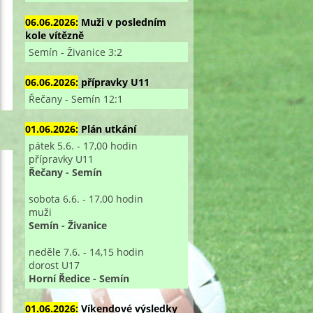
06.06.2026:
Muži v posledním
kole vítězně
Semín - Živanice 3:2
06.06.2026:
přípravky U11
Řečany - Semín 12:1
01.06.2026:
Plán utkání
pátek 5.6. - 17,00 hodin
přípravky U11
Řečany - Semín
sobota 6.6. - 17,00 hodin
muži
Semín - Živanice
neděle 7.6. - 14,15 hodin
dorost U17
Horní Ředice - Semín
01.06.2026:
Víkendové výsledky