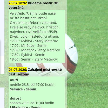
23.07.2026:
Budeme hostit OP
veteránů
Ve středu 7. října bude naše
hřiště hostit pět utkání
Okresního přeboru veteránů.
Hraje se vždy na dvou hřištích
najednou (1/2 velkého hřiště).
Diváci uvidí následující utkání.
17,00 : Rybitví - Starý Mateřov
17,00 : Mnětice - Semín
17,30 : Mnětice - Starý Mateřov
17,30 : Rybitví - Semín
18,00 : Semín - Starý Mateřov
01.07.2026:
Zahájení mistrovské
části sezóny
muži
neděle 23.8. od 17,00 hodin
Selmice - Semín
dorost
sobota 29.8. od 10,00 hodin
Mikulovice - Semín