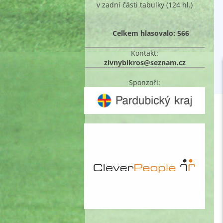
v zadní části tabulky
(124 hl.)
Celkem hlasovalo: 566
Kontakt:
zivnybikros@seznam.cz
Sponzoři: